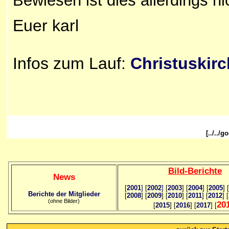
Bewiesen ist dies allerdings ni
Euer karl
Infos zum Lauf:
Christuskirc
[../../
Bild
-B
erichte
News
[
2001
]
[
2002
]
[
2003
] [
2004
] [
2005
] [
Berichte der Mitglieder
[
2008
] [
2009
] [
2010
] [
2011
] [
2012
] [
(ohne Bilder)
20
[
2015
] [
2016
] [
2017
] [