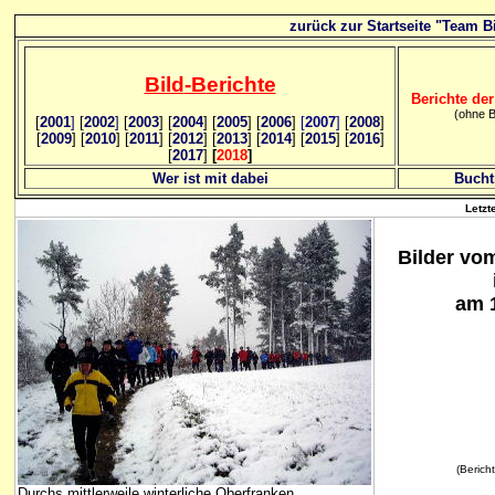
zurück zur Startseite "Team Bi
Bild
-B
erichte
Berichte der
(ohne B
[
2001
]
[
2002
]
[
2003
] [
2004
] [
2005
] [
2006
]
[
2007
]
[
2008
]
[
2009
] [
2010
] [
2011
] [
2012
] [
2013
] [
2014
] [
2015
] [
2016
]
[
2017
]
[
2018
]
Wer ist mit dabei
Bucht
Letzt
Bilder vo
am 
(Bericht
Durchs mittlerweile winterliche Oberfranken