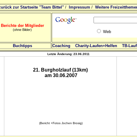
zurück zur Startseite "Team Bittel"
/
Impressum
/
Weitere Freizeittheme
Berichte der Mitglieder
(ohne Bilder)
Web
Buchtipps
Coaching
Charity-Laufen+Helfen
TB-Lauft
Letzte Änderung:
23.06.2011
21. Burgholzlauf (13km)
am 30.06.2007
(Bericht +Fotos Jochen Brosig)