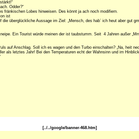
stärkt!“
nach. Odder?“
 fränkischen Lobes hinweisen. Des könnt ja ach noch modifiern.
on ist
auf die überglückliche Aussage im Ziel: „Mensch, des hab´ ich heut aber gut 
neipe. Ein Tourist würde meinen der ist taubstumm. Seit 4 Jahren außer „M
uls auf Anschlag. Soll ich es wagen und den Turbo einschalten? „Na, heit ned
er als letztes Jahr! Bei den Temperaturen echt der Wahnsinn und im Hinblick 
“
[../../google/banner-468.htm]