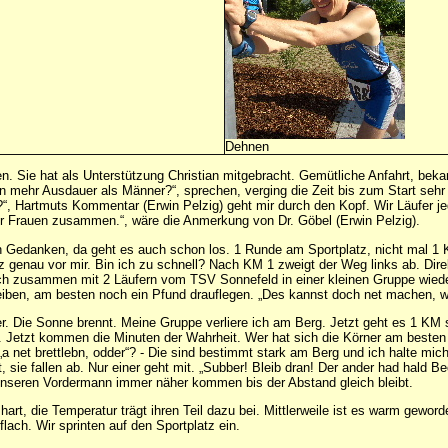
Dehnen
fen. Sie hat als Unterstützung Christian mitgebracht. Gemütliche Anfahrt, bek
mehr Ausdauer als Männer?“, sprechen, verging die Zeit bis zum Start sehr sc
?“, Hartmuts Kommentar (Erwin Pelzig) geht mir durch den Kopf. Wir Läufer j
r Frauen zusammen.“, wäre die Anmerkung von Dr. Göbel (Erwin Pelzig).
n Gedanken, da geht es auch schon los. 1 Runde am Sportplatz, nicht mal 1 KM 
genau vor mir. Bin ich zu schnell? Nach KM 1 zweigt der Weg links ab. Direk
ich zusammen mit 2 Läufern vom TSV Sonnefeld in einer kleinen Gruppe wiede
iben, am besten noch ein Pfund drauflegen. „Des kannst doch net machen, weil
. Die Sonne brennt. Meine Gruppe verliere ich am Berg. Jetzt geht es 1 KM 
 Jetzt kommen die Minuten der Wahrheit. Wer hat sich die Körner am besten ei
net brettlebn, odder“? - Die sind bestimmt stark am Berg und ich halte mich
sie fallen ab. Nur einer geht mit. „Subber! Bleib dran! Der ander had hald 
nseren Vordermann immer näher kommen bis der Abstand gleich bleibt.
d hart, die Temperatur trägt ihren Teil dazu bei. Mittlerweile ist es warm gew
flach. Wir sprinten auf den Sportplatz ein.