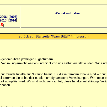
Wer ist mit dabei
2006
]
[
2007
]
2013
] [
2014
]
18
]
zurück zur Startseite "Team Bittel"
/
Impressum
gehören ihren jeweiligen Eigentümern.
Verlinkung erreicht werden und nicht von uns selbst erstellt wurden. Wir sind 
 nur fremde Inhalte zur Nutzung bereit. Für diese fremden Inhalte sind wir nu
i externen Links handelt es sich um dynamische Verweisungen. Wir haben bei 
hkeit ausgelöst wird. Wir sind nicht verpflichtet, diese Inhalte auf ständige V
gehoben.