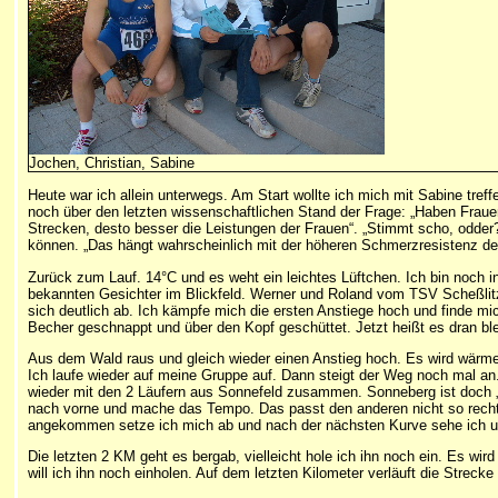
Jochen, Christian, Sabine
Heute war ich allein unterwegs. Am Start wollte ich mich mit Sabine tref
noch über den letzten wissenschaftlichen Stand der Frage: „Haben Frauen 
Strecken, desto besser die Leistungen der Frauen“. „Stimmt scho, odder
können. „Das hängt wahrscheinlich mit der höheren Schmerzresistenz de
Zurück zum Lauf. 14°C und es weht ein leichtes Lüftchen. Ich bin noch i
bekannten Gesichter im Blickfeld. Werner und Roland vom TSV Scheßlitz 
sich deutlich ab. Ich kämpfe mich die ersten Anstiege hoch und finde m
Becher geschnappt und über den Kopf geschüttet. Jetzt heißt es dran ble
Aus dem Wald raus und gleich wieder einen Anstieg hoch. Es wird wärmer
Ich laufe wieder auf meine Gruppe auf. Dann steigt der Weg noch mal an.
wieder mit den 2 Läufern aus Sonnefeld zusammen. Sonneberg ist doch „a 
nach vorne und mache das Tempo. Das passt den anderen nicht so recht, 
angekommen setze ich mich ab und nach der nächsten Kurve sehe ich u
Die letzten 2 KM geht es bergab, vielleicht hole ich ihn noch ein. Es wir
will ich ihn noch einholen. Auf dem letzten Kilometer verläuft die Strecke 