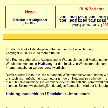
Bild
-B
erichte
News
[
2001
]
[
2002
]
[
2003
] [
2004
] [
2005
] [
Berichte der Mitglieder
[
2008
] [
2009
] [
2010
] [
2011
] [
2012
] [
(ohne Bilder)
20
[
2015
] [
2016
] [
2017
] [
Für die Richtigkeit der Angaben übernehmen wir keine Haftung.
Copyright © 2001 / 2014 team-bittel.de
Alle Rechte vorbehalten. Ausgewiesene Warenzeichen und Markennamen 
Haftung
Wir übernehmen keine
für den Inhalt von Webseiten, die durch 
Internet angeboten werden, verantwortlich.
Durch externe Links, d.h. die auf andere Webseiten verweisen, halten wir
uns technisch möglich und zumutbar ist, deren Nutzung zu verhindern. Be
durch ihn eine mögliche zivilrechtliche oder strafrechtliche Verantwortlic
könnten. Sollten wir nachträglich derartiges feststellen, wird der Link auf
Haftungsausschluss / Disclaimer
-
Impressum