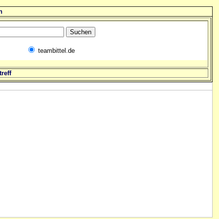
n
teambittel.de
reff