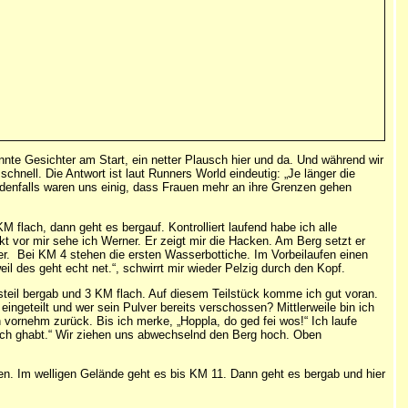
annte Gesichter am Start, ein netter Plausch hier und da. Und während wir
hnell. Die Antwort ist laut Runners World eindeutig: „Je länger die
edenfalls waren uns einig, dass Frauen mehr an ihre Grenzen gehen
flach, dann geht es bergauf. Kontrolliert laufend habe ich alle
t vor mir sehe ich Werner. Er zeigt mir die Hacken. Am Berg setzt er
r. Bei KM 4 stehen die ersten Wasserbottiche. Im Vorbeilaufen einen
 des geht echt net.“, schwirrt mir wieder Pelzig durch den Kopf.
steil bergab und 3 KM flach. Auf diesem Teilstück komme ich gut voran.
ngeteilt und wer sein Pulver bereits verschossen? Mittlerweile bin ich
 vornehm zurück. Bis ich merke, „Hoppla, do ged fei wos!“ Ich laufe
Bech ghabt.“ Wir ziehen uns abwechselnd den Berg hoch. Oben
orden. Im welligen Gelände geht es bis KM 11. Dann geht es bergab und hier