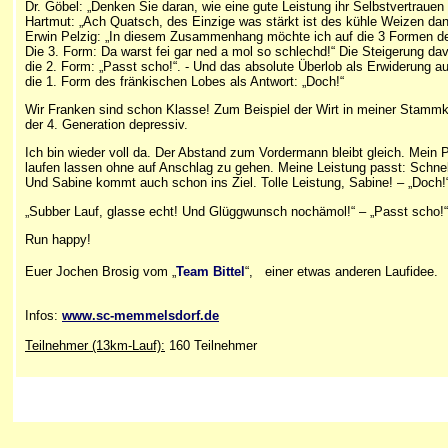
Dr. Göbel: „Denken Sie daran, wie eine gute Leistung ihr Selbstvertrauen 
Hartmut: „Ach Quatsch, des Einzige was stärkt ist des kühle Weizen da
Erwin Pelzig: „In diesem Zusammenhang möchte ich auf die 3 Formen des
Die 3. Form: Da warst fei gar ned a mol so schlechd!“ Die Steigerung dav
die 2. Form: „Passt scho!“. - Und das absolute Überlob als Erwiderung 
die 1. Form des fränkischen Lobes als Antwort: „Doch!“
Wir Franken sind schon Klasse! Zum Beispiel der Wirt in meiner Stammk
der 4. Generation depressiv.
Ich bin wieder voll da. Der Abstand zum Vordermann bleibt gleich. Mein P
laufen lassen ohne auf Anschlag zu gehen. Meine Leistung passt: Schnell
Und Sabine kommt auch schon ins Ziel. Tolle Leistung, Sabine! – „Doch!
„Subber Lauf, glasse echt! Und Glüggwunsch nochämol!“ – „Passt scho!“
Run happy!
Euer Jochen Brosig
vom „
Team Bittel
“, einer etwas anderen Laufidee.
Infos:
www.sc-memmelsdorf.de
Teilnehmer (13km-Lauf):
160 Teilnehmer