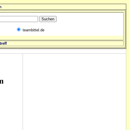
n
teambittel.de
reff
m