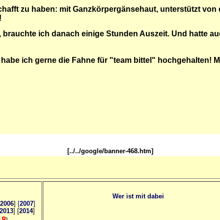
hafft zu haben: mit Ganzkörpergänsehaut, unterstützt von
!
brauchte ich danach einige Stunden Auszeit. Und hatte au
n, habe ich gerne die Fahne für "team bittel" hochgehalten!
Ma
[../../google/banner-468.htm]
Wer ist mit dabei
2006
]
[
2007
]
2013
] [
2014
]
18