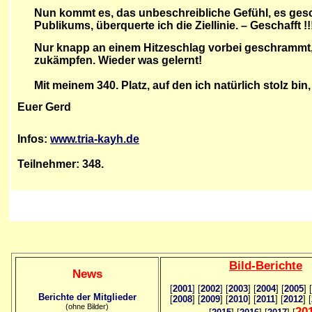
Nun kommt es, das unbeschreibliche Gefühl, es gesc
Publikums, überquerte ich die Ziellinie. – Geschafft !!
Nur knapp an einem Hitzeschlag vorbei geschrammt, 
zukämpfen. Wieder was gelernt!
Mit meinem 340. Platz, auf den ich natürlich stolz bi
Euer Gerd
Infos:
www.tria-kayh.de
Teilnehmer: 348.
Bild
-B
erichte
News
[
2001
]
[
2002
]
[
2003
] [
2004
] [
2005
] [
Berichte der Mitglieder
[
2008
] [
2009
] [
2010
] [
2011
] [
2012
] [
(ohne Bilder)
20