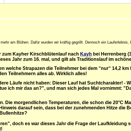
hr am Blühen. Dafür wurden wir kräftig gegrillt. Dennoch ein Lauferlebnis,
fer zum Kayher Kirschblütenlauf nach
Kayh
bei Herrenberg (
dieses Jahr zum 16. mal, und gilt als Traditionslauf im sch
en welche Strapazen die Teilnehmer bei dem “nur“ 14,2 km 
en Teilnehmern alles ab. Wirklich alles!
dere Läufe nicht haben:
Dieser Lauf hat Suchtcharakter! - W
 tue ich mir das an?", und man sich jedes Mal vornimmt: "Da
rn. Die morgendlichen Temperaturen, die schon die 20°C Mar
Hinweis darauf sein, dass bei der zunehmenden Hitze die 
 Bullenhitze?
ren", doch es war dieses Jahr die Frage der Laufkleidung s
t!