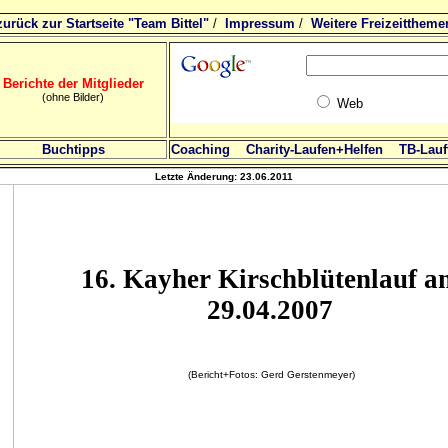
zurück zur Startseite "Team Bittel"
/
Impressum
/
Weitere Freizeittheme
Berichte der Mitglieder
(ohne Bilder)
Web
Buchtipps
Coaching
Charity-Laufen+Helfen
TB-Lauft
Letzte Änderung:
23.06.2011
16. Kayher Kirschblütenlauf a
29.04.2007
(Bericht+Fotos: Gerd Gerstenmeyer)