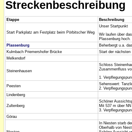
Streckenbeschreibung
Etappe
Beschreibung
Unser Startpunkt
Start Parkplatz am Festplatz beim Pörbitscher Weg
Wir laufen über d
Plassenburg hoch.
Plassenburg
Beherbergt u.a. d
Kulmbach Priemershofer Brücke
Start der nächste
Melkendorf
Schloss Steinenha
Zusammenfluss vo
Steinenhausen
1. Verpflegungspun
Sehenswert: Tanzl
Peesten
2. Verpflegungspun
Lindenberg
Schöner Aussichts
Zultenberg
Mit 537 m über NN
3. Verpflegungspun
Görau
In Niesten starb de
Oberhalb von Niest
Niesten
Schöne Aussicht un