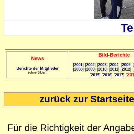
Te
Bild
-B
erichte
News
[
2001
]
[
2002
]
[
2003
] [
2004
] [
2005
] [
Berichte der Mitglieder
[
2008
] [
2009
] [
2010
] [
2011
] [
2012
] [
(ohne Bilder)
20
[
2015
] [
2016
] [
2017
] [
zurück zur Startseit
Für die Richtigkeit der Anga