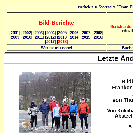
zurück zur Startseite "Team Bi
Bild
-B
erichte
Berichte der
(ohne B
[
2001
]
[
2002
]
[
2003
] [
2004
] [
2005
] [
2006
]
[
2007
]
[
2008
]
[
2009
] [
2010
] [
2011
] [
2012
] [
2013
] [
2014
] [
2015
] [
2016
]
[
2017
]
[
2018
]
Wer ist mit dabei
Bucht
Letzte Än
Bild
Franken
von Th
Von Kulmba
Abstech
Bi