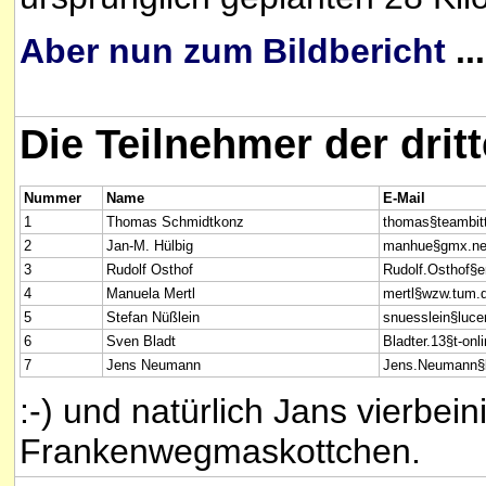
Aber nun zum Bildbericht
...
Die Teilnehmer der drit
Nummer
Name
E-Mail
1
Thomas Schmidtkonz
thomas§teambitt
2
Jan-M. Hülbig
manhue§gmx.ne
3
Rudolf Osthof
Rudolf.Osthof§e
4
Manuela Mertl
mertl§wzw.tum.
5
Stefan Nüßlein
snuesslein§luce
6
Sven Bladt
Bladter.13§t-onl
7
Jens Neumann
Jens.Neumann§b
:-) und natürlich Jans vierbe
Frankenwegmaskottchen.