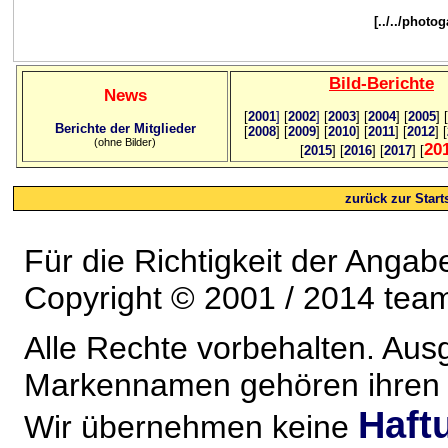
[../../photo
Bild
-B
erichte
News
[
2001
]
[
2002
]
[
2003
] [
2004
] [
2005
] [
Berichte der Mitglieder
[
2008
] [
2009
] [
2010
] [
2011
] [
2012
] [
(ohne Bilder)
20
[
2015
] [
2016
] [
2017
] [
zurück zur Starts
Für die Richtigkeit der Anga
Copyright © 2001 / 2014 team
Alle Rechte vorbehalten. Au
Markennamen gehören ihren j
Haft
Wir übernehmen keine