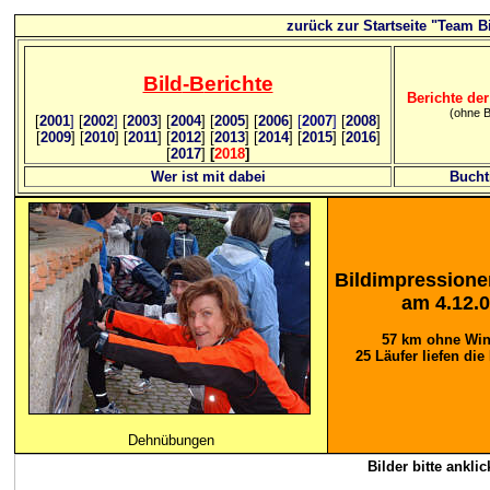
zurück zur Startseite "Team Bi
Bild
-B
erichte
Berichte der
(ohne B
[
2001
]
[
2002
]
[
2003
] [
2004
] [
2005
] [
2006
]
[
2007
]
[
2008
]
[
2009
] [
2010
] [
2011
] [
2012
] [
2013
] [
2014
] [
2015
] [
2016
]
[
2017
]
[
2018
]
Wer ist mit dabei
Bucht
Bildimpressione
am 4.12.
57 km ohne Win
25 Läufer liefen di
Dehnübungen
Bilder bitte ankli