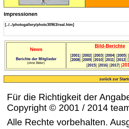
Impressionen
[../../photogallery/photo30963/real.htm]
Bild
-B
erichte
News
[
2001
]
[
2002
]
[
2003
] [
2004
] [
2005
] [
Berichte der Mitglieder
[
2008
] [
2009
] [
2010
] [
2011
] [
2012
] [
(ohne Bilder)
20
[
2015
] [
2016
] [
2017
] [
zurück zur Starts
Für die Richtigkeit der Anga
Copyright © 2001 / 2014 team
Alle Rechte vorbehalten. Au