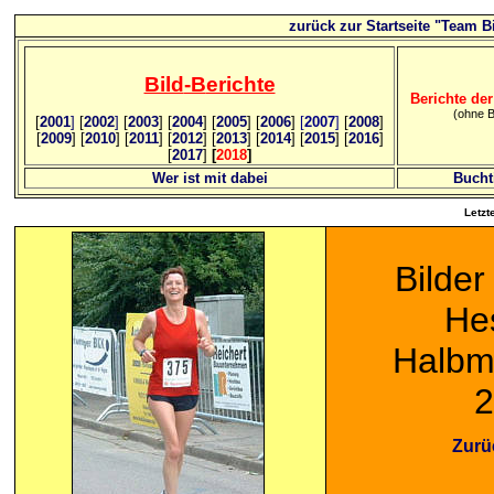
zurück zur Startseite "Team Bi
Bild
-B
erichte
Berichte der
(ohne B
[
2001
]
[
2002
]
[
2003
] [
2004
] [
2005
] [
2006
]
[
2007
]
[
2008
]
[
2009
] [
2010
] [
2011
] [
2012
] [
2013
] [
2014
] [
2015
] [
2016
]
[
2017
]
[
2018
]
Wer ist mit dabei
Bucht
Letzt
Bilder
He
Halbm
2
Zurü