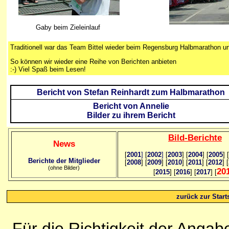
Gaby beim Zieleinlauf
Traditionell war das Team Bittel wieder beim Regensburg Halbmarathon u
So können wir wieder eine Reihe von Berichten anbieten
:-) Viel Spaß beim Lesen!
Bericht von Stefan Reinhardt zum Halbmarathon
Bericht von Annelie
Bilder zu ihrem Bericht
Bild
-B
erichte
News
[
2001
]
[
2002
]
[
2003
] [
2004
] [
2005
] [
Berichte der Mitglieder
[
2008
] [
2009
] [
2010
] [
2011
] [
2012
] [
(ohne Bilder)
20
[
2015
] [
2016
] [
2017
] [
zurück zur Starts
Für die Richtigkeit der Anga