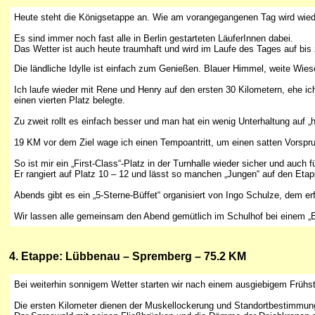
Heute steht die Königsetappe an. Wie am vorangegangenen Tag wird wieder
Es sind immer noch fast alle in Berlin gestarteten LäuferInnen dabei.
Das Wetter ist auch heute traumhaft und wird im Laufe des Tages auf bi
Die ländliche Idylle ist einfach zum Genießen. Blauer Himmel, weite Wi
Ich laufe wieder mit Rene und Henry auf den ersten 30 Kilometern, ehe i
einen vierten Platz belegte.
Zu zweit rollt es einfach besser und man hat ein wenig Unterhaltung auf „h
19 KM vor dem Ziel wage ich einen Tempoantritt, um einen satten Vorspr
So ist mir ein „First-Class“-Platz in der Turnhalle wieder sicher und auch 
Er rangiert auf Platz 10 – 12 und lässt so manchen „Jungen“ auf den Etap
Abends gibt es ein „5-Sterne-Büffet“ organisiert von Ingo Schulze, dem e
Wir lassen alle gemeinsam den Abend gemütlich im Schulhof bei einem „E
4
. Etappe: Lübbenau – Spremberg – 75.2 KM
Bei weiterhin sonnigem Wetter starten wir nach einem ausgiebigem Früh
Die ersten Kilometer dienen der Muskellockerung und Standortbestimmun