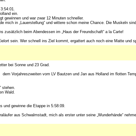
 3:54:01.
lland ein.
gt gewinnen und war zwar 12 Minuten schneller.
de mich in „Lauerstellung“ und wittere schon meine Chance. Die Muskeln sin
s zusätzlich beim Abendessen im „Haus der Freundschaft“ a la Carte!
Zielort sein. Wer schnell ins Ziel kommt, ergattert auch noch eine Matte und 
tter bei Sonne und 23 Grad.
y, dem Vorjahreszweiten vom LV Bautzen und Jan aus Holland im flotten Temp
“ stehen.
hen Wald.
us und gewinne die Etappe in 5:58:09.
traläufer aus Schwalmstadt, mich als erster unter seine „Wunderhände“ nehmen