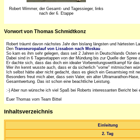
Robert Wimmer, der Gesamt- und Tagessieger, links
nach der 6. Etappe
Vorwort von Thomas Schmidtkonz
Robert träumt davon nächstes Jahr den bislang längsten und härtesten Lauf
Den
Transeuropalauf von Lissabon nach Moskau
.
So kam es ihm sehr gelegen, dass seit 2 Jahren in Deutschlands Osten ei
Dabei sind in 6 Tagesetappen von der Mündung bis zur Quelle der Spree 
Er dachte sich, dass das doch ein idealer Vorbereitungswettkampf für da
Wer ihn kennt wusste auch, dass er da sicherlich "vorne" mitmischen wür
Ich selbst hätte aber nicht gedacht, dass es gleich ein Gesamtsieg mit 
Besonders freut mich aber, dass sein Vater, ein alter Ultramarathon-Hase
Gesamtwertung. Das ist schon eine beachtliche Leistung.
:-) Aber nun wünsche ich viel Spaß bei Roberts interessanten Bericht bei
Euer Thomas vom Team Bittel
Inhaltsverzeichnis
Einleitung
2. Tag