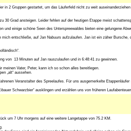
 in 2 Gruppen gestartet, um das Läuferfeld nicht zu weit auseinanderziehen 
s zu 30 Grad ansteigen. Leider fehlen auf der heutigen Etappe meist schatte
esen und einige schöne Seen des Unterspreewaldes bieten eine gelungene Abw
ch mich entschließe, auf Jan Nabuurs aufzulaufen. Jan ist ein zäher Bursche
olländisch“.
ung von 13 Minuten auf Jan rauszulaufen und in 6:48:41 zu gewinnen.
für meinen Vater, Peter, kann ich so schon alles bereitlegen.
pen „alt“ aussehen.
rfahrenen Veranstalter des Spreelaufes. Für uns ausgemerkelte Etappenläufer
ibauer Schwarzbier“ ausklingen und erzählen uns von früheren Laufabenteuer
stück um 7 Uhr morgens auf eine weitere Langetappe von 75.2 KM.
g.