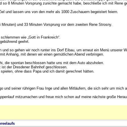
 so 8 Minuten Vorsprung zunichte gemacht habe, beschließe ich mit Rene ge
el und lassen uns von den mehr als 1000 Zuschauern begeistert feiern.
6 Minuten) und 33 Minuten Vorsprung vor dem zweiten Rene Strosny.
 schlemmen wie „Gott in Frankreich“.
 gebührend geehrt.
en und so gehen wir noch runter ins Dorf Eibau, um erneut ein Menü unserer W
 mit Anhang, mit denen wir einen gemütlichen Abend verbringen.
, die spontan beschlossen hatte uns mit dem Auto abzuholen.
ut ist der Dresdener Bahnhof geschlossen.
u spielen, ohne dass Papa und ich damit gerechnet hätten.
ngo und seiner rührigen Frau Inge und allen Mitläufern, die sich sehr um mic
 Etappenlauf mitzumachen und freue mich schon auf meine nächste große Hera
preelaufs