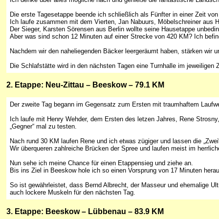
Die erste Tagesetappe beende ich schließlich als Fünfter in einer Zeit von
Ich laufe zusammen mit dem Vierten, Jan Nabuurs, Möbelschreiner aus Ho
Der Sieger, Karsten Sörensen aus Berlin wollte seine Hausetappe unbedin
Aber was sind schon 12 Minuten auf einer Strecke von 420 KM? Ich befin
Nachdem wir den naheliegenden Bäcker leergeräumt haben, stärken wir un
Die Schlafstätte wird in den nächsten Tagen eine Turnhalle im jeweiligen 
2
. Etappe: Neu-Zittau – Beeskow – 79.1 KM
Der zweite Tag begann im Gegensatz zum Ersten mit traumhaftem Laufwe
Ich laufe mit Henry Wehder, dem Ersten des letzen Jahres, Rene Strosn
„Gegner“ mal zu testen.
Nach rund 30 KM laufen Rene und ich etwas zügiger und lassen die „Zwei
Wir überqueren zahlreiche Brücken der Spree und laufen meist im herrlic
Nun sehe ich meine Chance für einen Etappensieg und ziehe an.
Bis ins Ziel in Beeskow hole ich so einen Vorsprung von 17 Minuten hera
So ist gewährleistet, dass Bernd Albrecht, der Masseur und ehemalige Ul
auch lockere Muskeln für den nächsten Tag.
3
. Etappe: Beeskow – Lübbenau – 83.9 KM