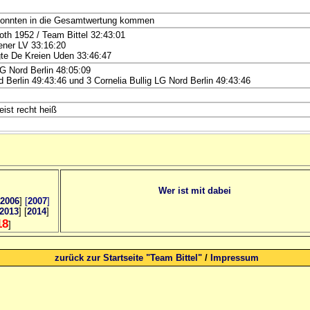
konnten in die Gesamtwertung kommen
th 1952 / Team Bittel 32:43:01
ener LV 33:16:20
gte De Kreien Uden 33:46:47
G Nord Berlin 48:05:09
 Berlin 49:43:46 und 3 Cornelia Bullig LG Nord Berlin 49:43:46
eist recht heiß
Wer ist mit dabei
2006
]
[
2007
]
2013
] [
2014
]
18
]
zurück zur Startseite "Team Bittel"
/
Impressum