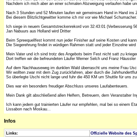
Nachdem ich mich aber an einer schmalen Abzweigung verlaufen habe und
Nach 3 Stunden und 52 Minuten laufen wir gemeinsam Hand in Hand ins Zi
Bei diesem Blitzlichtgewitter komme ich mir vor wie Michael Schumacher.
Ich siege in neuem Gesamtstreckenrekord von 32:43:01 (Verbesserung 5
Jan Nabuurs aus Holland wird Dritter
Beim Spreequellfest kommt nun jeder Finisher auf seine Kosten und kann
Die Siegerehrung findet in würdigen Rahmen statt und jeder Einzelne wird
Mein Vater und ich sind trotz des Angebots beim Fest nicht satt zu krieg
Dort treffen wir die befreundeten Läufer Werner Selch und Franz Häussler
Auf dem Nachhauseweg im dunklen Wald überrascht uns meine Frau Uschi
Wir wollten zwar mit dem Zug zurückfahren, aber durch die Jahrhundertfl
So überlegte Uschi nicht lange und fuhr die 450 KM um Shuttle für uns z
Dies war ein besonders freudiger Abschluss unseres Laufabenteuers.
Mein Dank gilt abschließend allen Helfern, Betreuern, dem Veranstalter I
Ich kann jedem gut trainierten Läufer nur empfehlen, mal bei so einem
Lissabon nach Moskau...
Infos
Links:
Offizielle Website des S