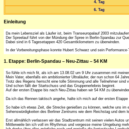
4. Tag
6. Tag
Einleitung
Da mein Lebensziel als Läufer ist, beim Transeuropalauf 2003 mitzulaufen
Der Spreelauf führt von der Mündung der Spree in Berlin-Spandau zur Que
Dabei sind in 6 Tagesetappen 420 Gesamtkilometern zu überwinden.
In der Vorbereitungsphase konnte Hubert Schwarz und sein Performance-T
1
. Etappe: Berlin-Spandau – Neu-Zittau – 54 KM
So fühle ich mich fit, als ich am 13.08.02 um 9 Uhr zusammen mit mein
Mein Vater, ebenfalls ein ambitionierter Ultraläufer, der nun schon 64 Ja
Trotz des Regens herrscht eine tolle Stimmung und alle Teilnehmer sind vo
Und schon fällt der Startschuss und das Gruppenerlebnis beginnt.
Auf der ersten Etappe bis nach Neu-Zittau haben wir 54 KM zu überwinde
Da ich das Rennen taktisch angehe, halte ich mich auf der ersten Etappe
So habe ich etwas Zeit, die Strecke genießen zu können, welche uns im e
Sehenswürdigkeiten des Berliner Zentrums wie dem Reichstag und dem lei
Erst allmählich verlassen wir das Stadtzentrum mit seinen vielen Autos 
Mittlerweile bin ich voll im Rhythmus und vergesse meine Umgebung meh
Ich denke über alles mögliche nach und genieße die fantastische Landsch