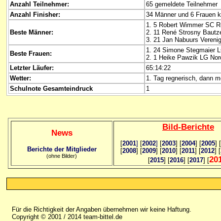
Anzahl Teilnehmer:
65 gemeldete Teilnehmer
Anzahl Finisher:
34 Männer und 6 Frauen 
1. 5 Robert Wimmer SC Ro
Beste Männer:
2. 11 René Strosny Bautz
3. 21 Jan Nabuurs Vereni
1. 24 Simone Stegmaier L
Beste Frauen:
2. 1 Heike Pawzik LG Nord
Letzter Läufer:
65:14:22
Wetter:
1. Tag regnerisch, dann m
Schulnote Gesamteindruck
1
Bild
-B
erichte
News
[
2001
]
[
2002
]
[
2003
] [
2004
] [
2005
] [
Berichte der Mitglieder
[
2008
] [
2009
] [
2010
] [
2011
] [
2012
] [
(ohne Bilder)
20
[
2015
] [
2016
] [
2017
] [
Für die Richtigkeit der Angaben übernehmen wir keine Haftung.
Copyright © 2001 / 2014 team-bittel.de