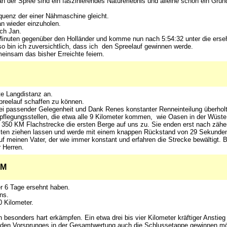
der Spree sind ein faszinierendes Naturerlebnis und alleine schon ein Grun
equenz der einer Nähmaschine gleicht.
n wieder einzuholen.
ch Jan.
 Minuten gegenüber den Holländer und komme nun nach 5:54:32 unter die ers
 bin ich zuversichtlich, dass ich den Spreelauf gewinnen werde.
meinsam das bisher Erreichte feiern.
te Langdistanz an.
preelauf schaffen zu können.
ei passender Gelegenheit und Dank Renes konstanter Renneinteilung überhol
rpflegungsstellen, die etwa alle 9 Kilometer kommen, wie Oasen in der Wüste
50 KM Flachstrecke die ersten Berge auf uns zu. Sie enden erst nach zähe
sten ziehen lassen und werde mit einem knappen Rückstand von 29 Sekunden Z
f meinen Vater, der wie immer konstant und erfahren die Strecke bewältigt. Bei
 Herren.
KM
er 6 Tage ersehnt haben.
ns.
0 Kilometer.
 besonders hart erkämpfen. Ein etwa drei bis vier Kilometer kräftiger Anstie
enden Vorsprunges in der Gesamtwertung auch die Schlussetappe gewinnen m