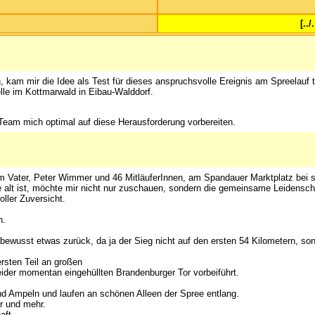
[..
, kam mir die Idee als Test für dieses anspruchsvolle Ereignis am Spreelauf
lle im Kottmarwald in Eibau-Walddorf.
eam mich optimal auf diese Herausforderung vorbereiten.
em Vater, Peter Wimmer und 46 MitläuferInnen, am Spandauer Marktplatz bei
hre alt ist, möchte mir nicht nur zuschauen, sondern die gemeinsame Leidenscha
ller Zuversicht.
n.
 bewusst etwas zurück, da ja der Sieg nicht auf den ersten 54 Kilometern, s
rsten Teil an großen
der momentan eingehüllten Brandenburger Tor vorbeiführt.
und Ampeln und laufen an schönen Alleen der Spree entlang.
r und mehr.
aft.