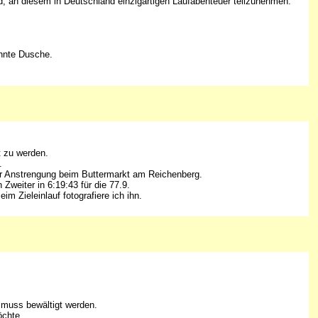
d, an diesem in Deutschland einzigartigen Laufabenteuer teilzunehmen.
ehnte Dusche.
t zu werden.
.
r Anstrengung beim Buttermarkt am Reichenberg.
weiter in 6:19:43 für die 77.9.
m Zieleinlauf fotografiere ich ihn.
g muss bewältigt werden.
öchte.