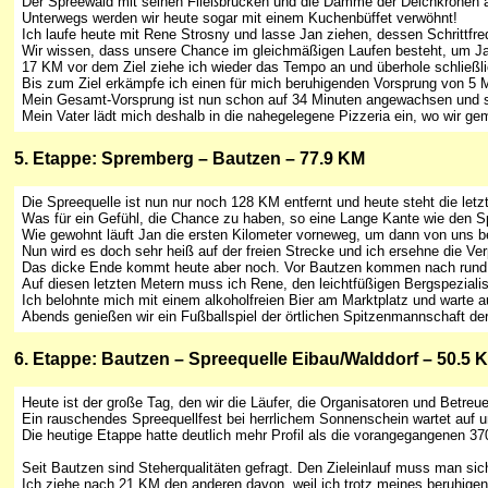
Der Spreewald mit seinen Fließbrücken und die Dämme der Deichkronen an 
Unterwegs werden wir heute sogar mit einem Kuchenbüffet verwöhnt!
Ich laufe heute mit Rene Strosny und lasse Jan ziehen, dessen Schrittfr
Wir wissen, dass unsere Chance im gleichmäßigen Laufen besteht, um Ja
17 KM vor dem Ziel ziehe ich wieder das Tempo an und überhole schließli
Bis zum Ziel erkämpfe ich einen für mich beruhigenden Vorsprung von 5
Mein Gesamt-Vorsprung ist nun schon auf 34 Minuten angewachsen und so
Mein Vater lädt mich deshalb in die nahegelegene Pizzeria ein, wo wir ge
5
. Etappe: Spremberg – Bautzen – 77.9 KM
Die Spreequelle ist nun nur noch 128 KM entfernt und heute steht die letz
Was für ein Gefühl, die Chance zu haben, so eine Lange Kante wie den S
Wie gewohnt läuft Jan die ersten Kilometer vorneweg, um dann von uns b
Nun wird es doch sehr heiß auf der freien Strecke und ich ersehne die Ve
Das dicke Ende kommt heute aber noch. Vor Bautzen kommen nach rund 3
Auf diesen letzten Metern muss ich Rene, den leichtfüßigen Bergspeziali
Ich belohnte mich mit einem alkoholfreien Bier am Marktplatz und warte au
Abends genießen wir ein Fußballspiel der örtlichen Spitzenmannschaft der
6
. Etappe: Bautzen – Spreequelle Eibau/Walddorf – 50.5 
Heute ist der große Tag, den wir die Läufer, die Organisatoren und Betreu
Ein rauschendes Spreequellfest bei herrlichem Sonnenschein wartet auf u
Die heutige Etappe hatte deutlich mehr Profil als die vorangegangenen 37
Seit Bautzen sind Steherqualitäten gefragt. Den Zieleinlauf muss man sich
Ich ziehe nach 21 KM den anderen davon, weil ich trotz meines beruhig