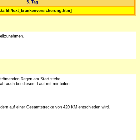
5. Tag
/../affili/text_krankenversicherung.htm]
 teilzunehmen.
 strömenden Regen am Start stehe.
ft auch bei diesem Lauf mit mir teilen.
ondern auf einer Gesamtstrecke von 420 KM entschieden wird.