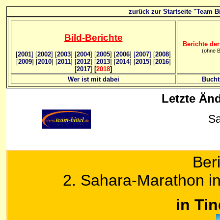
zurück zur Startseite "Team Bi
Bild
-B
erichte
Berichte der
(ohne B
[
2001
]
[
2002
]
[
2003
] [
2004
] [
2005
] [
2006
]
[
2007
]
[
2008
]
[
2009
] [
2010
] [
2011
] [
2012
] [
2013
] [
2014
] [
2015
] [
2016
]
[
2017
]
[
2018
]
Wer ist mit dabei
Bucht
Letzte Än
Sa
Ber
2. Sahara-Marathon i
in Ti