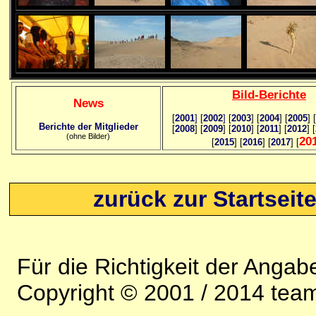
Bild
-B
erichte
News
[
2001
]
[
2002
]
[
2003
] [
2004
] [
2005
] [
Berichte der Mitglieder
[
2008
] [
2009
] [
2010
] [
2011
] [
2012
] [
(ohne Bilder)
20
[
2015
] [
2016
] [
2017
] [
zurück zur Startseit
Für die Richtigkeit der Anga
Copyright © 2001 / 2014 team