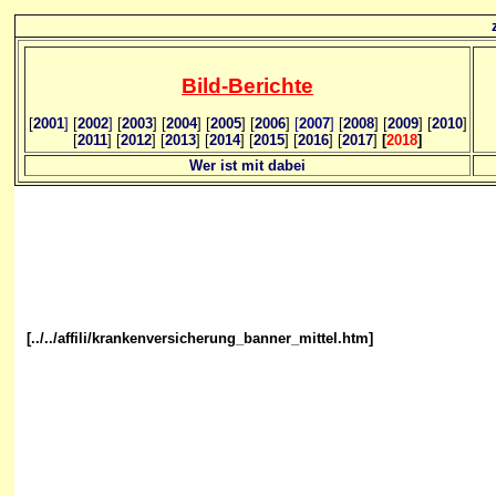
Bild
-B
erichte
[
2001
]
[
2002
]
[
2003
] [
2004
] [
2005
] [
2006
]
[
2007
]
[
2008
] [
2009
] [
2010
]
[
2011
] [
2012
] [
2013
] [
2014
] [
2015
] [
2016
] [
2017
]
[
2018
]
Wer ist mit dabei
[../../affili/krankenversicherung_banner_mittel.htm]