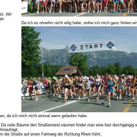
ls. Wir
als
Da ich es ohnehin nicht eilig habe, ordne ich mich ganz hinten ei
m an, da ich mich nicht einmal warm gelaufen habe.
. Da viele Bäume den Straßenrand säumen findet man eine fast durchgängig sch
hinaufragt.
rn die Straße auf einen Fahrweg der Richtung Rhein führt.