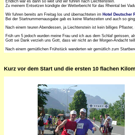
Endlich war es dann so weit und wir fuhren nach Liechtenstein.
Zu meinem Entsetzen kündigte der Wetterbericht für das Rheintal bei Va
Wir fuhren bereits am Freitag los und übernachteten im
Hotel Deutscher 
Bei der Startnummernausgabe gab es keine Wartezeiten und auch so ging es
Nach einem teuren Abendessen, ja Liechtenstein ist kein billiges Pflaster, 
Früh um 5 jedoch wurden meine Frau und ich aus dem Schlaf gerissen, als
Gott sei Dank verzieh uns Gott, dass wir nicht an der Morgen-Andacht tei
Nach einem gemütlichen Frühstück wanderten wir gemütlich zum Startber
Kurz
vor dem Start und die ersten 10 flachen Kilom