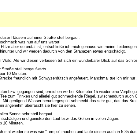
duzer Häusern auf einer Straße steil bergauf.
geschmack was nun auf uns wartet!
 Hitze aber so brutal ist, entschließe ich mich genauso wie meine Leidensge
dt hinunter und wir werden dadurch von den Strapazen etwas entschädigt.
Wald. Als wir diesen verlassen tut sich ein wunderbarer Blick auf das Schloss
 Straße steil bergaufwärts.
ber 10 Minuten.
Strecke freundlich mit Schwyzerdütsch angefeuert. Manchmal tue ich mir nu
fen bzw. gegangen sind, erreichen wir bei Kilometer 15 wieder eine Verpflegu
nd Tee zum Trinken und allerlei gut schmeckende Riegel, zwischendurch auc
e. Mit genügend Wasser heruntergespült schmeckt das sehr gut, das das Brot 
 bin angenehm überrascht sie hier zu sehen.
allen Sonne sehr steil bergauf.
 entschädigen und genieße den Lauf bzw. das Gehen in vollen Zügen.
p 10 Minuten.
n ich mal wieder so was wie "Tempo" machen und laufe diesen auch in 5:35 dur