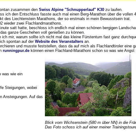
 spontan zusammen den
Swiss Alpine "Schnupperlauf" K30
zu laufen.
ass ich den Entschluss fasste auch mal einen Berg-Marathon über die vollen 4
kt des Liechtenstein Marathons, der so erstmals in mein Bewusstsein trat.
002 wieder zwei Flachlandmarathons.
 Minute satt hatte, beschloss ich endlich mal einen schönen bergigen Landsch
m das ganze Geschehen voll genießen zu können.
ich mir, warum sollte ich nicht mal das kleine Fürstentum fast ganz durchqu
eich spontan auf der
Website des Veranstalters
an.
rchieren und musste feststellen, dass da auf mich als Flachlandtiroler eine
on
runningpur.de
können einen Flachland-Marathoni schon so was wie Angst u
o was wie ein
rfe Steigungen, wobei
en Ansteigungen. Auf das
Blick vom Wichsenstein (580 m über NN) in die Fr
Das Foto schoss ich auf einer meiner Trainingstour