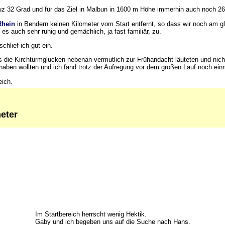
duz 32 Grad und für das Ziel in Malbun in 1600 m Höhe immerhin auch noch 2
Rhein
in Bendern keinen Kilometer vom Start entfernt, so dass wir noch am g
 auch sehr ruhig und gemächlich, ja fast familiär, zu.
schlief ich gut ein.
 die Kirchturmglucken nebenan vermutlich zur Frühandacht läuteten und nich
lhaben wollten und ich fand trotz der Aufregung vor dem großen Lauf noch ein
eich.
eter
Im Startbereich herrscht wenig Hektik.
Gaby und ich begeben uns auf die Suche nach Hans.