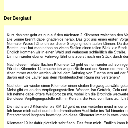
Der Bergl
auf
Kurz dahinter geht es nun auf den nächsten 2 Kilometer zwischen den Va
Die Sonne brennt dabei gnadenlos herab. Das gibt uns einen ersten Vor
Normaler Weise hätte ich bei dieser Steigung noch laufen können. Da die
Bereits jetzt hat man schon an vielen Stellen einen tollen Blick zur Sta
Endlich kommen wir in einen Wald und verlassen schließlich die Straße.
Ein nun wieder ebener Fahrweg führt uns zuerst noch ein Stück durch den 
Nach diesem relativ flachen Kilometer 13 geht es nun wieder auf sonniger
Für den Kilometer 14 brauche ich wegen Steile und der Sonne erstmals ü
Aber immer wieder werden wir bei dem Aufstieg von Zuschauern auf der 
davon erst die Läufer aus dem Norddeutschen Raum nur verstehen?
Nachdem wir wieder einen Kilometer einen steilen Bergweg aufwärts gelau
Meist gibt es an den Verpflegungsstellen Wasser, Iso-Getränk, Cola u
Ich nehme dabei öfters Weißbrot zu mir, wobei ich die Brotrinde wegwerf
Bei dieser Verpflegungsstelle ruft mir Kerstin, die Frau von Hans zu. Ich
Die nächsten 3 Kilometer bis KM 18 geht es nun weiterhin meist in der pr
Ich lasse mich dabei durch die dramatischen Ausblicke ins Tal hinunter
Entsprechend langsam bewältige ich diese Kilometer immer in etwa knap
Kilometer 19 ist dafür plötzlich sehr flach. Das freut mich. Endlich kan