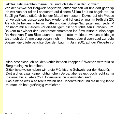
Letztes Jahr machten meine Frau und ich Urlaub in der Schweiz.
Von der Schweizer Bergwelt begeistert, entschlossen wir uns dort ganz
Ich war von der tollen Landschaft auf diesem 31 km Lauf so begeistert, d
Zufälliger Weise stieß ich bei der Marathonmesse in Davos auf ein Prospe
Ich vergaß das ganze aber bald wieder und lief erst einmal im Frühjahr 2
Als ich die beiden hinter mir hatte und das dortige Nachjagen nach jeder
Ich nahm mir außerdem vor diesen "gemütlich" durchlaufen zu wollen, u
Da kam mir wieder der Liechtensteinmarathon ins Bewusstsein. Also sagte 
Da Hans von Team Bittel auch Interesse hatte, meldeten wir uns beide gl
Erst nach der Anmeldung begann ich im Internet über diesen Lauf zu reche
Speziell die Läuferberichte über den Lauf im Jahr 2001 auf der Website v
Also beschloss ich bei den verbleibenden knappen 6 Wochen verstärkt s
Bergtraining zu betreiben.
Glücklicherweise haben wir ja die Fränkische Schweiz vor der Haustür.
Dort gibt es zwar keine richtig hohen Berge, aber es gibt doch recht scha
maximal bis zu etwa 250 Höhenmeter zu überwinden sind.
Das einzige was also fehlte waren das Höhentraining und die richtig lang
musste ich halt großzügig verzichten.