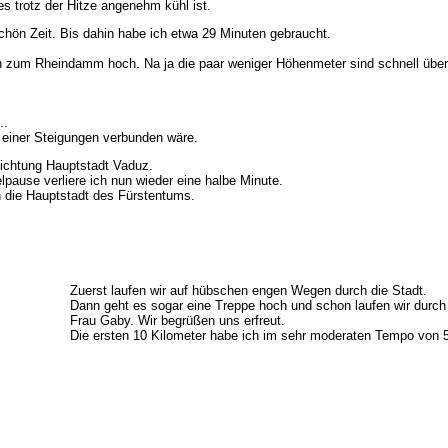
s trotz der Hitze angenehm kühl ist.
schön Zeit. Bis dahin habe ich etwa 29 Minuten gebraucht.
en zum Rheindamm hoch. Na ja die paar weniger Höhenmeter sind schnell überw
..
 einer Steigungen verbunden wäre.
ichtung Hauptstadt Vaduz.
kelpause verliere ich nun wieder eine halbe Minute.
n die Hauptstadt des Fürstentums.
Zuerst laufen wir auf hübschen engen Wegen durch die Stadt.
Dann geht es sogar eine Treppe hoch und schon laufen wir durch
Frau Gaby. Wir begrüßen uns erfreut.
Die ersten 10 Kilometer habe ich im sehr moderaten Tempo von 5