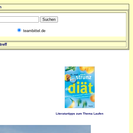
n
teambittel.de
reff
Literaturtipps zum Thema Laufen