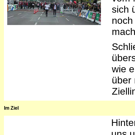
sich 
noch 
mach
Schli
über
wie e
über 
Zielli
Im
Ziel
Hinte
uns u