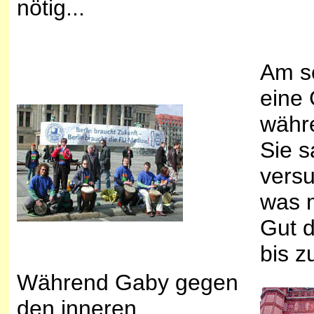
nötig...
Am s
eine
währ
Sie s
versu
was m
Gut d
bis z
Während Gaby gegen
den inneren