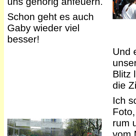
uns gehörig anfeuern.
Schon geht es auch
Gaby wieder viel
besser!
Und e
unser
Blitz
die Zi
Ich s
Foto,
rum u
vom M