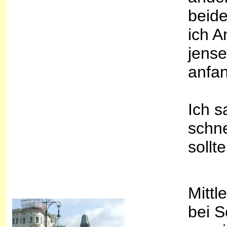
beide
ich A
jense
anfa
Ich s
schne
sollt
Mittl
bei S