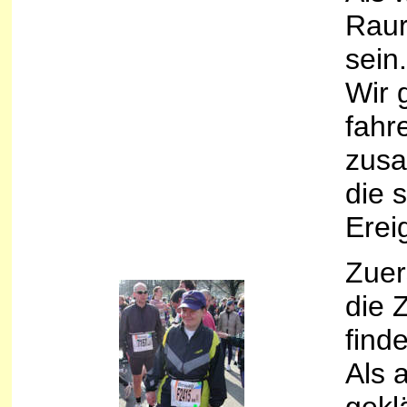
Raur
sein.
Wir 
fahr
zusa
die 
Erei
Zuer
die 
find
Als 