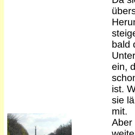
über
Heru
steig
bald 
Unter
ein, 
schon
ist. 
sie l
mit.
Aber 
weite