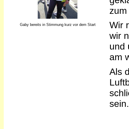
gekl
zum 
Wir 
Gaby bereits in Stimmung kurz vor dem Start
wir 
und 
am w
Als 
Luft
schl
sein.