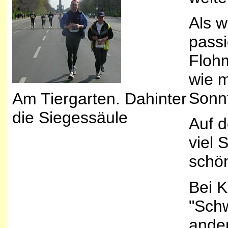
Als w
passi
Flohm
wie 
Sonnt
Am Tiergarten. Dahinter
die Siegessäule
Auf d
viel 
schön
Bei K
"Sch
ande