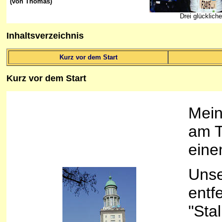
(von Thomas)
Drei glückliche
Inhaltsverzeichnis
Kurz vor dem Start
Kurz
vor dem Start
Mein
am T
eine
Unse
entf
"Sta