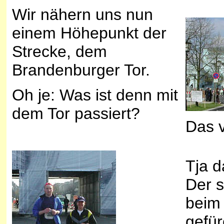
Wir nähern uns nun
einem Höhepunkt der
Strecke, dem
Brandenburger Tor.
Oh je: Was ist denn mit
dem Tor passiert?
Das v
Tja d
Der 
beim 
gefür