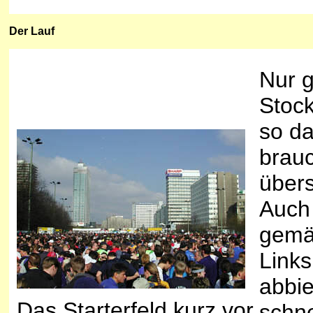
Der
Lauf
Nur 
Stoc
so da
brauc
übers
Auch 
gemäc
Links
abbie
Das Starterfeld kurz vor
schne