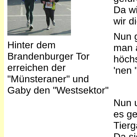
Da wi
wir d
Nun g
Hinter dem
man a
Brandenburger Tor
höch
erreichen der
'nen 
"Münsteraner" und
Gaby den "Westsektor"
Nun 
es g
Tierg
Da si