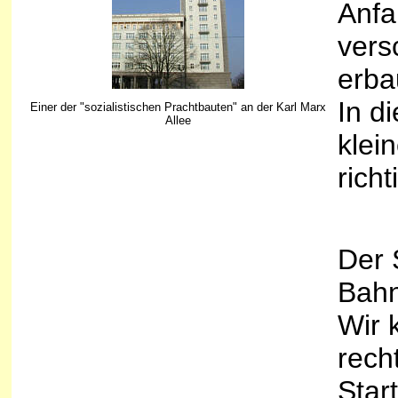
Anfa
vers
erba
In d
Einer der "sozialistischen Prachtbauten" an der Karl Marx
Allee
klei
rich
Der S
Bahn
Wir 
rech
Star