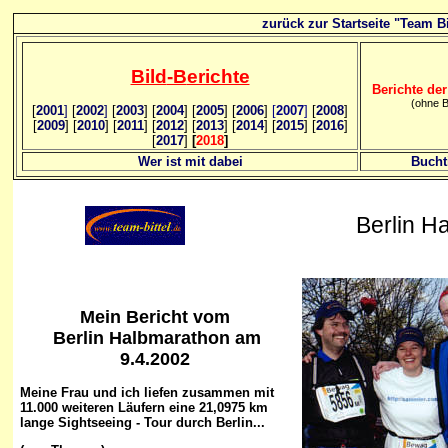
zurück zur Startseite "Team Bi
Bild
-B
erichte
Berichte der
(ohne B
[
2001
]
[
2002
]
[
2003
] [
2004
] [
2005
] [
2006
]
[
2007
]
[
2008
]
[
2009
] [
2010
] [
2011
] [
2012
] [
2013
] [
2014
] [
2015
] [
2016
]
[
2017
]
[
2018
]
Wer ist mit dabei
Bucht
Berlin H
Mein Bericht vom
Berlin Halbmarathon am
9.4.2002
Meine Frau und ich liefen zusammen mit
11.000 weiteren Läufern eine 21,0975 km
lange Sightseeing - Tour durch Berlin...