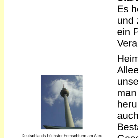
Es h
und 
ein 
Veran
Heim
Alle
unse
man 
heru
auch
Best
Deutschlands höchster Fernsehturm am Alex