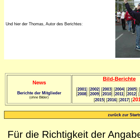
Und hier der Thomas, Autor des Berichtes:
Bild
-B
erichte
News
[
2001
]
[
2002
]
[
2003
] [
2004
] [
2005
] [
Berichte der Mitglieder
[
2008
] [
2009
] [
2010
] [
2011
] [
2012
] [
(ohne Bilder)
20
[
2015
] [
2016
] [
2017
] [
zurück zur Starts
Für die Richtigkeit der Anga