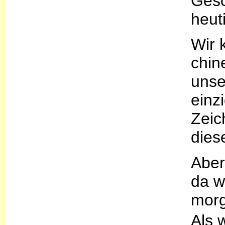
Gesc
heut
Wir 
chin
unse
einz
Zeic
diese
Aber
da w
morg
Als 