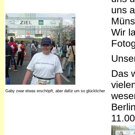
uns a
Müns
Wir l
Fotog
Unser
Das w
viele
Gaby zwar etwas erschöpft, aber dafür um so glücklicher
wesen
Berli
11.00