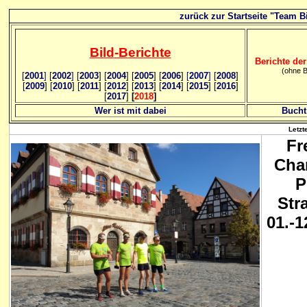
zurück zur Startseite "Team Bi
Bild
-B
erichte
Berichte der
(ohne B
[
2001
]
[
2002
]
[
2003
] [
2004
] [
2005
] [
2006
]
[
2007
]
[
2008
]
[
2009
] [
2010
] [
2011
] [
2012
] [
2013
] [
2014
] [
2015
] [
2016
]
[
2017
]
[
2018
]
Wer ist mit dabei
Bucht
Letzt
Fr
Cha
P
Str
01.-1