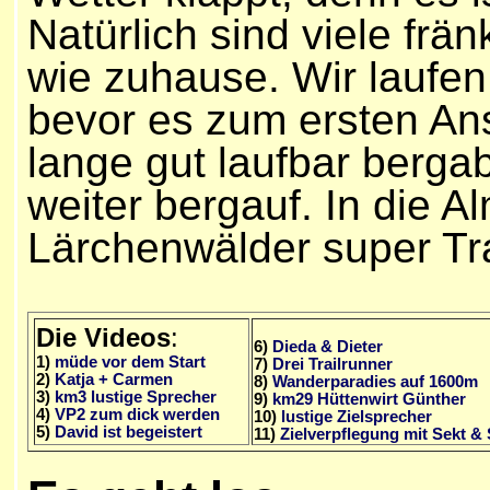
Natürlich sind viele frä
wie zuhause. Wir laufe
bevor es zum ersten Ans
lange gut laufbar berga
weiter bergauf. In die 
Lärchenwälder super Tr
Die Videos
:
6)
Dieda & Dieter
1)
müde vor dem Start
7)
Drei Trailrunner
2)
Katja + Carmen
8)
Wanderparadies auf 1600m
3)
km3 lustige Sprecher
9)
km29 Hüttenwirt Günther
4)
VP2 zum dick werden
10)
lustige Zielsprecher
5)
David ist begeistert
11)
Zielverpflegung mit Sekt &