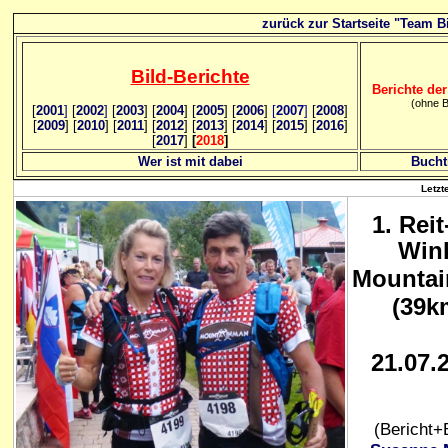
zurück zur Startseite "Team Bi
Bild
-B
erichte
Berichte der
(ohne B
[
2001
]
[
2002
]
[
2003
] [
2004
] [
2005
] [
2006
]
[
2007
]
[
2008
]
[
2009
] [
2010
] [
2011
] [
2012
] [
2013
] [
2014
] [
2015
] [
2016
]
[
2017
]
[
2018
]
Wer ist mit dabei
Bucht
Letzt
1. Reit
Win
Mounta
(39k
21.07.
(Bericht+B