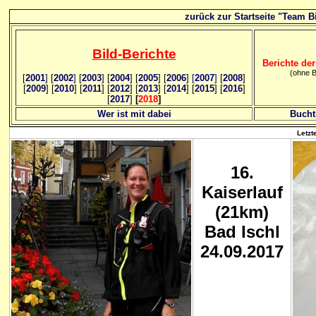
zurück zur Startseite "Team Bi
Bild
-B
erichte
Berichte der
(ohne B
[
2001
]
[
2002
]
[
2003
] [
2004
] [
2005
] [
2006
]
[
2007
]
[
2008
]
[
2009
] [
2010
] [
2011
] [
2012
] [
2013
] [
2014
] [
2015
] [
2016
]
[
2017
]
[
2018
]
Wer ist mit dabei
Bucht
Letzt
16
.
Kaiserlauf
(21km)
Bad Ischl
24.09.2017