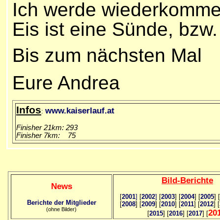
Ich werde wiederkommen
Eis ist eine Sünde, bzw.
Bis zum nächsten Mal
Eure Andrea
Infos
www.kaiserlauf.at
:
Finisher 21km: 293
Finisher 7km: 75
Bild
-B
erichte
News
[
2001
]
[
2002
]
[
2003
] [
2004
] [
2005
] [
Berichte der Mitglieder
[
2008
] [
2009
] [
2010
] [
2011
] [
2012
] [
(ohne Bilder)
20
[
2015
] [
2016
] [
2017
] [