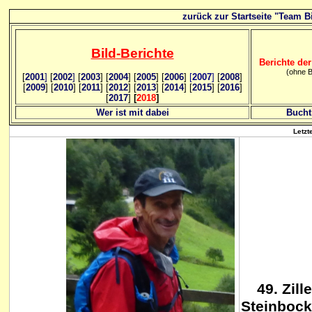
zurück zur Startseite "Team Bi
Bild
-B
erichte
Berichte der
(ohne B
[
2001
]
[
2002
]
[
2003
] [
2004
] [
2005
] [
2006
]
[
2007
]
[
2008
]
[
2009
] [
2010
] [
2011
] [
2012
] [
2013
] [
2014
] [
2015
] [
2016
]
[
2017
]
[
2018
]
Wer ist mit dabei
Bucht
Letzt
49
. Zill
Steinboc