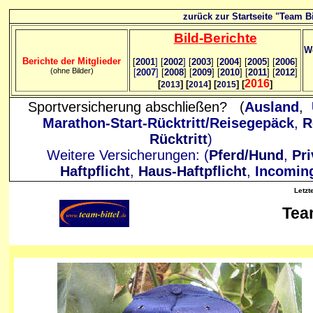
zurück zur Startseite "Team Bi
Bild
-B
erichte
We
Berichte der Mitglieder
[
2001
]
[
2002
]
[
2003
] [
2004
] [
2005
] [
2006
]
(ohne Bilder)
[
2007
]
[
2008
] [
2009
] [
2010
] [
2011
] [
2012
]
2016
[
] [
] [
] [
]
2013
2014
2015
Sportversicherung abschließen? (
Ausland
,
Marathon-Start-Rücktritt/Reisegepäck
,
R
Rücktritt
)
Weitere Versicherungen: (
Pferd/Hund
,
Pri
Haftpflicht
,
Haus-Haftpflicht
,
Incomin
Letzt
Tea