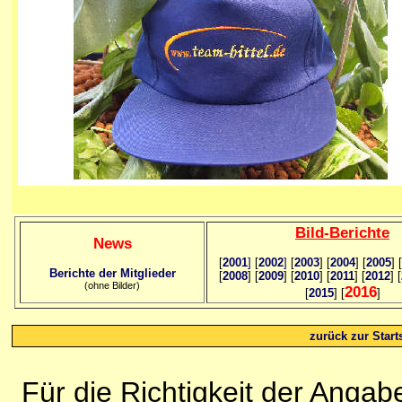
Bild
-B
erichte
News
[
2001
]
[
2002
]
[
2003
] [
2004
] [
2005
] [
Berichte der Mitglieder
[
2008
] [
2009
] [
2010
] [
2011
] [
2012
] [
(ohne Bilder)
2016
[
2015
] [
]
zurück zur Starts
Für die Richtigkeit der Anga