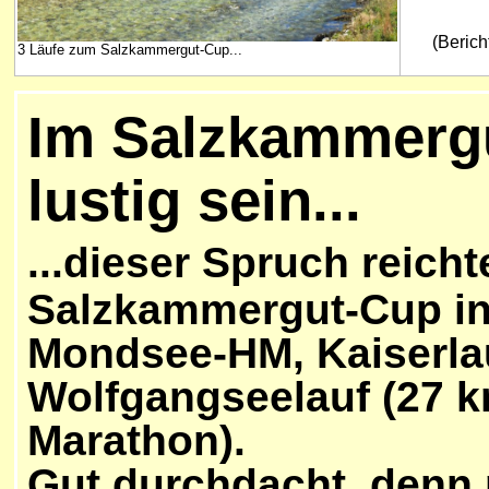
(Berich
3 Läufe zum Salzkammergut-Cup...
I
m Salzkammergu
lustig sein...
...
dieser Spruch reich
Salzkammergut-Cup in
Mondsee-HM, Kaiserlau
Wolfgangseelauf (27 k
Marathon).
Gut durchdacht, denn 