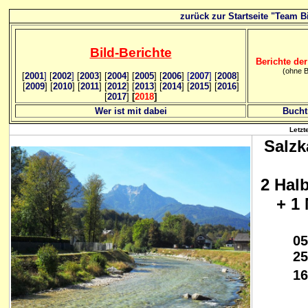
zurück zur Startseite "Team Bi
Bild
-B
erichte
Berichte der
(ohne B
[
2001
]
[
2002
]
[
2003
] [
2004
] [
2005
] [
2006
]
[
2007
]
[
2008
]
[
2009
] [
2010
] [
2011
] [
2012
] [
2013
] [
2014
] [
2015
] [
2016
]
[
2017
]
[
2018
]
Wer ist mit dabei
Bucht
Letzt
Salz
2 Hal
+ 1
05
25
16