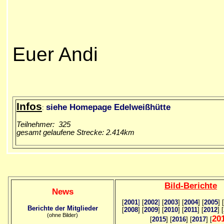
Euer Andi
Infos
siehe Homepage Edelweißhütte
:
Teilnehmer: 325
gesamt gelaufene Strecke: 2.414km
Bild
-B
erichte
News
[
2001
]
[
2002
]
[
2003
] [
2004
] [
2005
] [
Berichte der Mitglieder
[
2008
] [
2009
] [
2010
] [
2011
] [
2012
] [
(ohne Bilder)
20
[
2015
] [
2016
] [
2017
] [