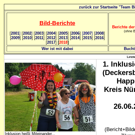
zurück zur Startseite "Team Bi
Bild
-B
erichte
Berichte der
(ohne B
[
2001
]
[
2002
]
[
2003
] [
2004
] [
2005
] [
2006
]
[
2007
]
[
2008
]
[
2009
] [
2010
] [
2011
] [
2012
] [
2013
] [
2014
] [
2015
] [
2016
]
[
2017
]
[
2018
]
Wer ist mit dabei
Bucht
Letzt
1. Inklus
(Deckers
Happ
Kreis Nü
26.06.
(Bericht+Bild
Inklusion heißt Miteinander...