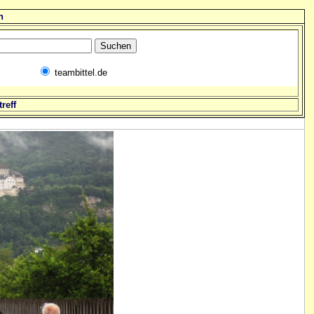
n
teambittel.de
reff