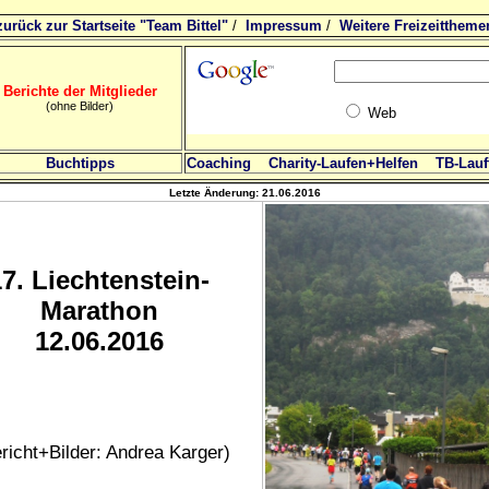
zurück zur Startseite "Team Bittel"
/
Impressum
/
Weitere Freizeittheme
Berichte der Mitglieder
(ohne Bilder)
Web
Buchtipps
Coaching
Charity-Laufen+Helfen
TB-Lauft
Letzte Änderung:
21.06.2016
17
. Liechtenstein-
Marathon
12.06.2016
richt+Bilder: Andrea Karger)