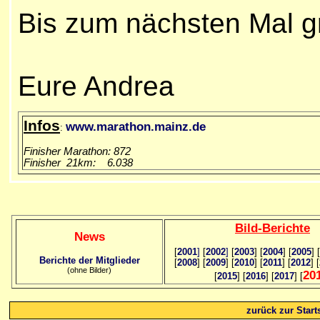
Bis zum nächsten Mal
g
Eure Andrea
Infos
www.marathon.mainz.de
:
Finisher Marathon: 872
Finisher 21km: 6.038
Bild
-B
erichte
News
[
2001
]
[
2002
]
[
2003
] [
2004
] [
2005
] [
Berichte der Mitglieder
[
2008
] [
2009
] [
2010
] [
2011
] [
2012
] [
(ohne Bilder)
20
[
2015
] [
2016
] [
2017
] [
zurück zur Starts