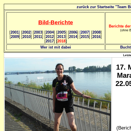
zurück zur Startseite "Team Bi
Bild
-B
erichte
Berichte der
(ohne B
[
2001
]
[
2002
]
[
2003
] [
2004
] [
2005
] [
2006
]
[
2007
]
[
2008
]
[
2009
] [
2010
] [
2011
] [
2012
] [
2013
] [
2014
] [
2015
] [
2016
]
[
2017
]
[
2018
]
Wer ist mit dabei
Bucht
Letzt
17
. 
Mar
22.0
(Berich