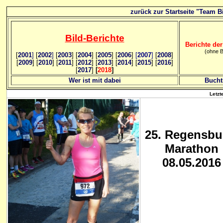
zurück zur Startseite "Team Bi
Bild
-B
erichte
Berichte der
(ohne B
[
2001
]
[
2002
]
[
2003
] [
2004
] [
2005
] [
2006
]
[
2007
]
[
2008
]
[
2009
] [
2010
] [
2011
] [
2012
] [
2013
] [
2014
] [
2015
] [
2016
]
[
2017
]
[
2018
]
Wer ist mit dabei
Bucht
Letzt
25
. Regensbu
Marathon
08.05.2016