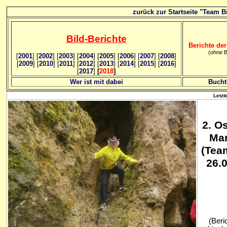
zurück zur Startseite "Team Bi
Bild
-B
erichte
Berichte der
(ohne B
[
2001
]
[
2002
]
[
2003
] [
2004
] [
2005
] [
2006
]
[
2007
]
[
2008
]
[
2009
] [
2010
] [
2011
] [
2012
] [
2013
] [
2014
] [
2015
] [
2016
]
[
2017
]
[
2018
]
Wer ist mit dabei
Bucht
Letzt
2
. O
Ma
(Team
26.
(Beric