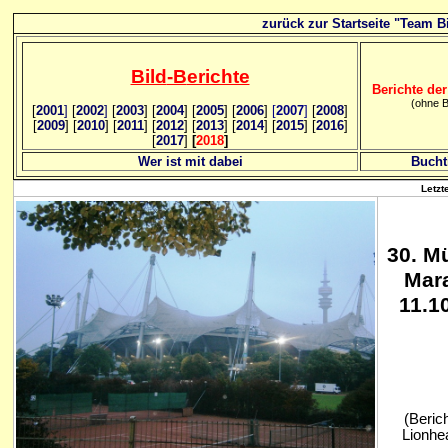
zurück zur Startseite "Team Bi
Bild
-B
erichte
Berichte der
(ohne B
[
2001
]
[
2002
]
[
2003
] [
2004
] [
2005
] [
2006
]
[
2007
]
[
2008
]
[
2009
] [
2010
] [
2011
] [
2012
] [
2013
] [
2014
] [
2015
] [
2016
]
[
2017
]
[
2018
]
Wer ist mit dabei
Bucht
Letzt
30
. M
Mar
11.1
(Beric
Lionhea