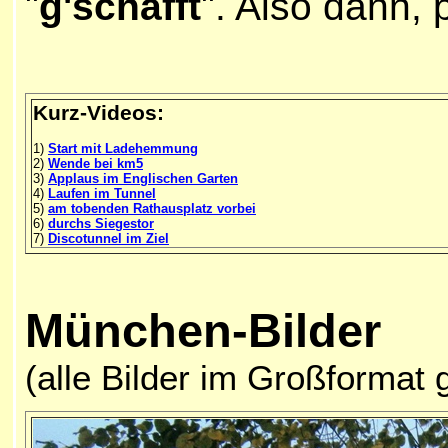
"
g'schafft
". Also dann, 
Kurz-Videos:
1)
Start mit Ladehemmung
2)
Wende bei km5
3)
Applaus im Englischen Garten
4)
Laufen im Tunnel
5)
am tobenden Rathausplatz vorbei
6)
durchs Siegestor
7)
Discotunnel im Ziel
München-Bilder
(alle Bilder im Großformat 