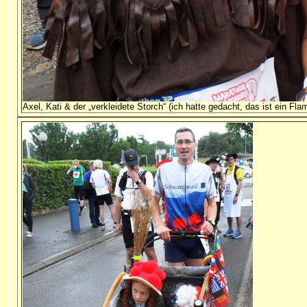
Axel, Kati & der „verkleidete Storch“ (ich hatte gedacht, das ist ein Fla