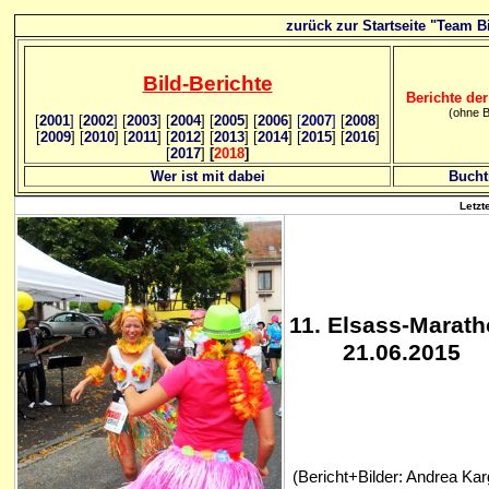
zurück zur Startseite "Team Bi
Bild
-B
erichte
Berichte der
(ohne B
[
2001
]
[
2002
]
[
2003
] [
2004
] [
2005
] [
2006
]
[
2007
]
[
2008
]
[
2009
] [
2010
] [
2011
] [
2012
] [
2013
] [
2014
] [
2015
] [
2016
]
[
2017
]
[
2018
]
Wer ist mit dabei
Bucht
Letzt
11
. Elsass-Marat
21.06.2015
(Bericht+Bilder: Andrea Kar