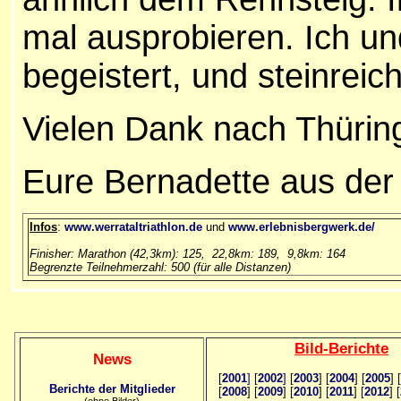
mal ausprobieren. Ich un
begeistert, und steinreic
Vielen Dank nach Thürin
Eure Bernadette aus de
Infos
:
www.werrataltriathlon.de
und
www.erlebnisbergwerk.de/
Finisher: Marathon (42,3km): 125, 22,8km: 189, 9,8km: 164
Begrenzte Teilnehmerzahl: 500 (für alle Distanzen)
Bild
-B
erichte
News
[
2001
]
[
2002
]
[
2003
] [
2004
] [
2005
] [
Berichte der Mitglieder
[
2008
] [
2009
] [
2010
] [
2011
] [
2012
] [
(ohne Bilder)