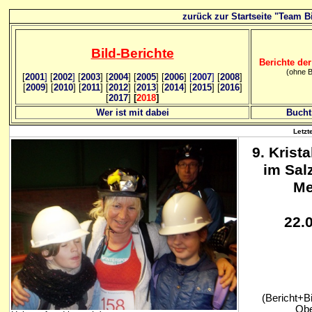
zurück zur Startseite "Team Bi
Bild
-B
erichte
Berichte der
(ohne B
[
2001
]
[
2002
]
[
2003
] [
2004
] [
2005
] [
2006
]
[
2007
]
[
2008
]
[
2009
] [
2010
] [
2011
] [
2012
] [
2013
] [
2014
] [
2015
] [
2016
]
[
2017
]
[
2018
]
Wer ist mit dabei
Bucht
Letzt
9. Krist
im Sal
Me
22.
(Bericht+Bi
Obe