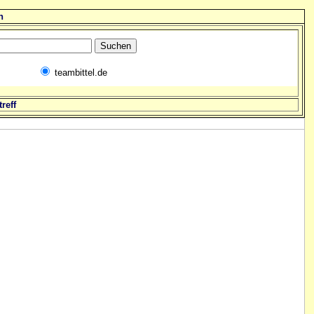
n
teambittel.de
reff