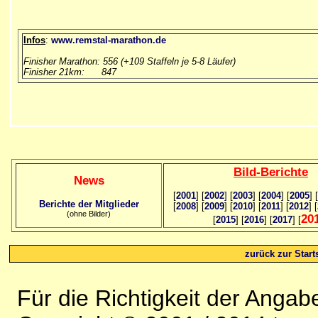
Infos
:
www.remstal-marathon.de
Finisher Marathon: 556 (+109 Staffeln je 5-8 Läufer)
Finisher 21km: 847
Bild
-B
erichte
News
[
2001
]
[
2002
]
[
2003
] [
2004
] [
2005
] [
Berichte der Mitglieder
[
2008
] [
2009
] [
2010
] [
2011
] [
2012
] [
(ohne Bilder)
20
[
2015
] [
2016
] [
2017
] [
zurück zur Starts
Für die Richtigkeit der Anga