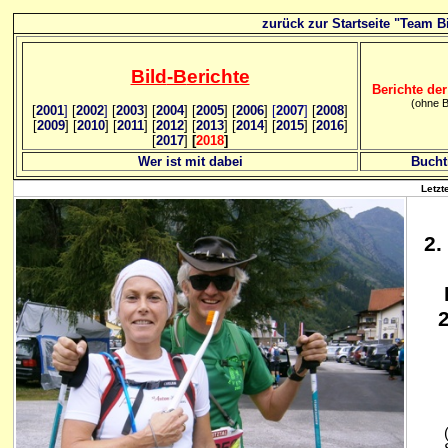
zurück zur Startseite "Team Bi
Bild
-B
erichte
Berichte der
(ohne B
[
2001
]
[
2002
]
[
2003
] [
2004
] [
2005
] [
2006
]
[
2007
]
[
2008
]
[
2009
] [
2010
] [
2011
] [
2012
] [
2013
] [
2014
] [
2015
] [
2016
]
[
2017
]
[
2018
]
Wer ist mit dabei
Bucht
Letzt
2
.
(