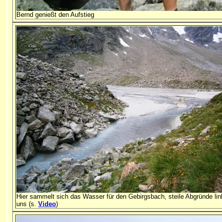
Bernd genießt den Aufstieg
Hier sammelt sich das Wasser für den Gebirgsbach, steile Abgründe li
uns (s.
Video
)