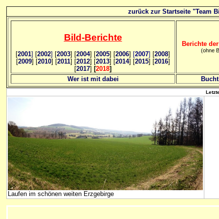
zurück zur Startseite "Team Bi
Bild
-B
erichte
Berichte der
(ohne B
[
2001
]
[
2002
]
[
2003
] [
2004
] [
2005
] [
2006
]
[
2007
]
[
2008
]
[
2009
] [
2010
] [
2011
] [
2012
] [
2013
] [
2014
] [
2015
] [
2016
]
[
2017
]
[
2018
]
Wer ist mit dabei
Bucht
Letzt
Laufen im schönen weiten Erzgebirge