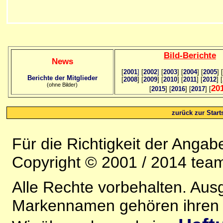
Bild
-B
erichte
News
[
2001
]
[
2002
]
[
2003
] [
2004
] [
2005
] [
Berichte der Mitglieder
[
2008
] [
2009
] [
2010
] [
2011
] [
2012
] [
(ohne Bilder)
20
[
2015
] [
2016
] [
2017
] [
zurück zur Starts
Für die Richtigkeit der Anga
Copyright © 2001 / 2014 team
Alle Rechte vorbehalten. Au
Markennamen gehören ihren j