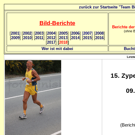
zurück zur Startseite "Team Bi
Bild
-B
erichte
Berichte der
(ohne B
[
2001
]
[
2002
]
[
2003
] [
2004
] [
2005
] [
2006
]
[
2007
]
[
2008
]
[
2009
] [
2010
] [
2011
] [
2012
] [
2013
] [
2014
] [
2015
] [
2016
]
[
2017
]
[
2018
]
Wer ist mit dabei
Bucht
Letzt
15. Zyp
09
(Berich