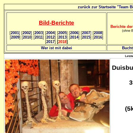
zurück zur Startseite "Team Bi
Bild
-B
erichte
Berichte der
(ohne B
[
2001
]
[
2002
]
[
2003
] [
2004
] [
2005
] [
2006
]
[
2007
]
[
2008
]
[
2009
] [
2010
] [
2011
] [
2012
] [
2013
] [
2014
] [
2015
] [
2016
]
[
2017
]
[
2018
]
Wer ist mit dabei
Bucht
Letzt
Duisbu
3
(5