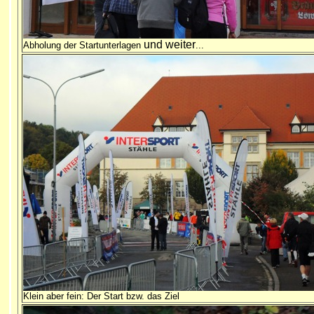
und
weiter
Abholung der Startunterlagen
...
Klein aber fein: Der Start bzw. das Ziel