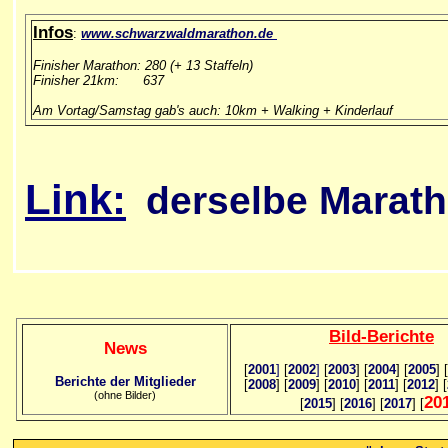
Infos
:
www.
schwarzwaldmarathon.de
Finisher Marathon: 280 (+ 13 Staffeln)
Finisher 21km: 637
Am Vortag/Samstag gab's auch: 10km + Walking + Kinderlauf
Link:
derselbe Marat
Bild
-B
erichte
News
[
2001
]
[
2002
]
[
2003
] [
2004
] [
2005
] [
Berichte der Mitglieder
[
2008
] [
2009
] [
2010
] [
2011
] [
2012
] [
(ohne Bilder)
20
[
2015
] [
2016
] [
2017
] [