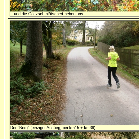
...und die Göltzsch plätschert neben uns
Der "Berg" (einziger Anstieg, bei km15 + km36)