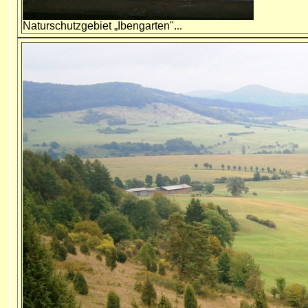
Naturschutzgebiet „
Ibengarten
".
..