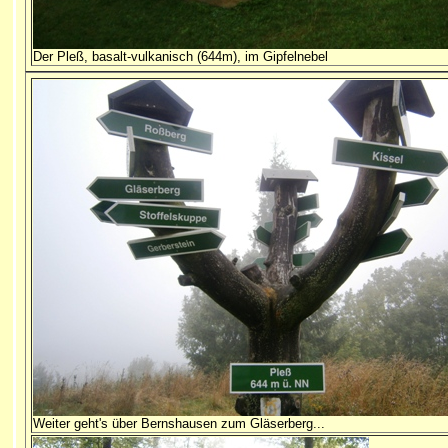
Der Pleß, basalt-vulkanisch (644m), im Gipfelnebel
Weiter geht's über Bernshausen zum Gläserberg...