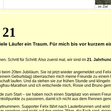
...im Ziel
 21
ele Läufer ein Traum. Für mich bis vor kurzem ein
n. Schritt für Schritt:
Also
zuerst mal, wir sind im
21. Jahrhund
beim 20ten Jubiläum. Sie ist jetzt wieder angemeldet und Feli
inem Geburtstag) überraschen mich meine Freunde zu einem E
schaft laufen. Und da stehen sie zur frühen Stunde und klingel
ngfrau-Marathon und ich entscheide mich, Rosie und Bruno geme
zum Start – sie haben noch einen Startplatz von einem Freund,
 Kontrollpunkte zu passieren, damit ich nicht aus dem Rennen g
artnummern. Supporter Felix fährt nach Lauterbrunnen und wird
angsam angehen und nicht auf den ersten 25km, die flach sind, m