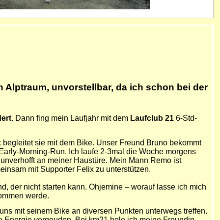
 Alptraum, unvorstellbar, da ich schon bei der
ert
. Dann fing mein Laufjahr mit dem
Laufclub 21
6-Std-
x begleitet sie mit dem Bike. Unser Freund Bruno bekommt
arly-Morning-Run. Ich laufe 2-3mal die Woche morgens
n unverhofft an meiner Haustüre. Mein Mann Remo ist
insam mit Supporter Felix zu unterstützen.
 der nicht starten kann. Ohjemine – worauf lasse ich mich
enommen werde.
 uns mit seinem Bike an diversen Punkten unterwegs treffen.
eine Energie vergeuden. Bei km21 hole ich meine Freundin