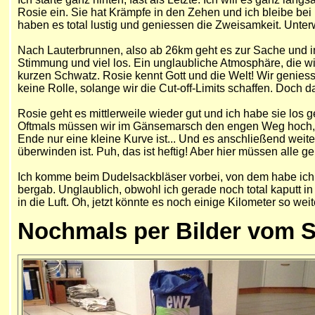
Rosie ein. Sie hat Krämpfe in den Zehen und ich bleibe bei 
haben es total lustig und geniessen die Zweisamkeit. Unte
Nach Lauterbrunnen, also ab 26km geht es zur Sache und im
Stimmung und viel los. Ein unglaubliche Atmosphäre, die wi
kurzen Schwatz. Rosie kennt Gott und die Welt! Wir geniess
keine Rolle, solange wir die Cut-off-Limits schaffen. Doch d
Rosie geht es mittlerweile wieder gut und ich habe sie los ge
Oftmals müssen wir im Gänsemarsch den engen Weg hoch, der 
Ende nur eine kleine Kurve ist... Und es anschließend weite
überwinden ist. Puh, das ist heftig! Aber hier müssen alle g
Ich komme beim Dudelsackbläser vorbei, von dem habe ich sch
bergab. Unglaublich, obwohl ich gerade noch total kaputt in
in die Luft. Oh, jetzt könnte es noch einige Kilometer so wei
Nochmals per Bilder vom Sta