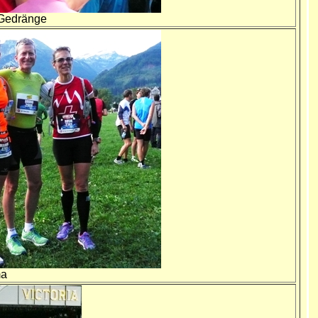
l Gedränge
ma