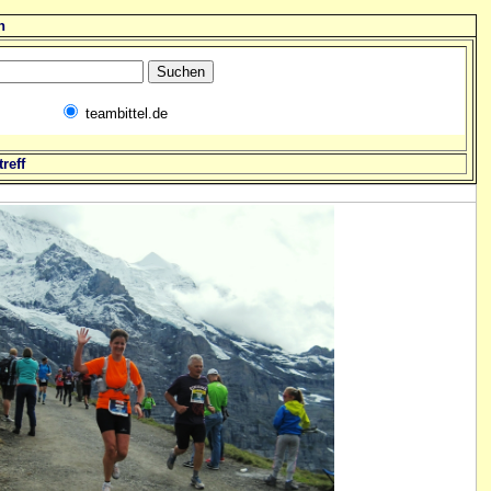
n
teambittel.de
reff