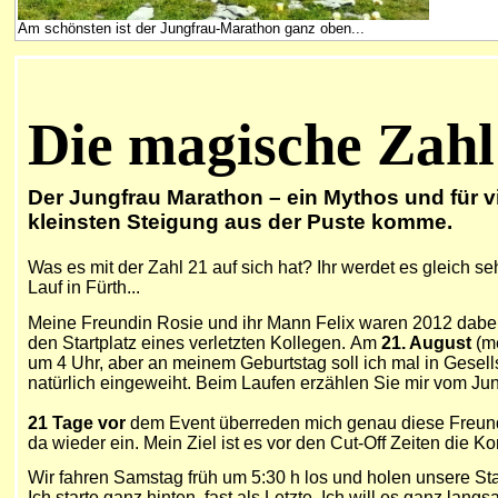
Am schönsten ist der Jungfrau-Marathon ganz oben...
Die magische Zahl
Der Jungfrau Marathon – ein Mythos und für vi
kleinsten Steigung aus der Puste komme.
Was es mit der Zahl 21 auf sich hat? Ihr werdet es gleich sehe
Lauf in Fürth...
Meine Freundin Rosie und ihr Mann Felix waren 2012 dabei 
den Startplatz eines verletzten Kollegen.
Am
21. August
(me
um 4 Uhr, aber an meinem Geburtstag soll ich mal in Gesell
natürlich eingeweiht. Beim Laufen erzählen Sie mir vom Ju
21 Tage vor
dem Event überreden mich genau diese Freunde 
da wieder ein. Mein Ziel ist es vor den Cut-Off Zeiten die
W
ir fahren Samstag früh um 5:30 h los und holen unsere St
Ich starte ganz hinten, fast als Letzte. Ich will es ganz l