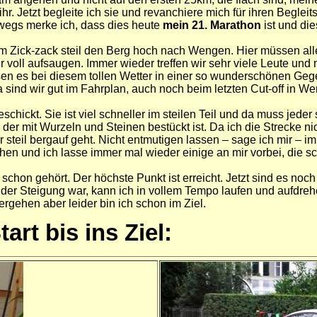
ihr. Jetzt begleite ich sie und revanchiere mich für ihren Begle
rwegs merke ich, dass dies heute
mein 21. Marathon
ist und di
 Zick-zack steil den Berg hoch nach Wengen. Hier müssen alle 
r voll aufsaugen. Immer wieder treffen wir sehr viele Leute un
en es bei diesem tollen Wetter in einer so wunderschönen Gege
a sind wir gut im Fahrplan, auch noch beim letzten Cut-off in W
schickt. Sie ist viel schneller im steilen Teil und da muss jeder 
mit Wurzeln und Steinen bestückt ist. Da ich die Strecke nich
r steil bergauf geht. Nicht entmutigen lassen – sage ich mir – i
ehen und ich lasse immer mal wieder einige an mir vorbei, die sc
on gehört. Der höchste Punkt ist erreicht. Jetzt sind es noch 2
 der Steigung war, kann ich in vollem Tempo laufen und aufdrehe
tergehen aber leider bin ich schon im Ziel.
rt bis ins Ziel: