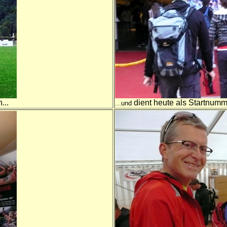
...
dient heute als Startnu
...und