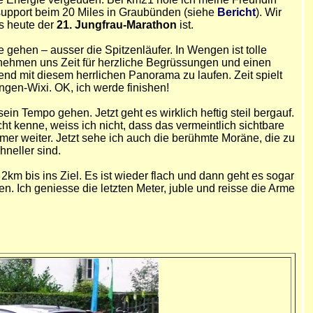
itsupport beim 20 Miles in Graubünden (siehe
Bericht
). Wir
es heute der
21. Jungfrau-Marathon
ist.
gehen – ausser die Spitzenläufer. In Wengen ist tolle
d nehmen uns Zeit für herzliche Begrüssungen und einen
nd mit diesem herrlichen Panorama zu laufen. Zeit spielt
engen-Wixi. OK, ich werde finishen!
sein Tempo gehen. Jetzt geht es wirklich heftig steil bergauf.
t kenne, weiss ich nicht, dass das vermeintlich sichtbare
mmer weiter. Jetzt sehe ich auch die berühmte Moräne, die zu
hneller sind.
km bis ins Ziel. Es ist wieder flach und dann geht es sogar
n. Ich geniesse die letzten Meter, juble und reisse die Arme