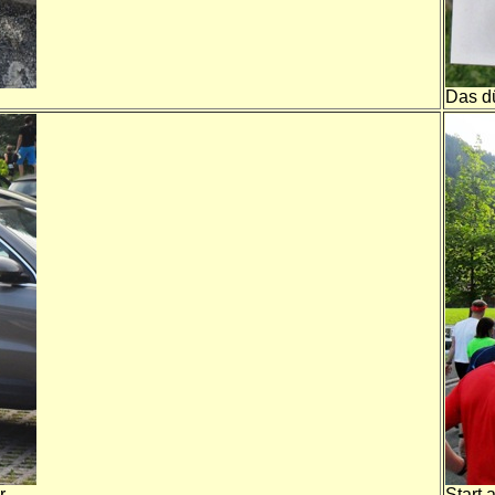
Das dü
r
Start 