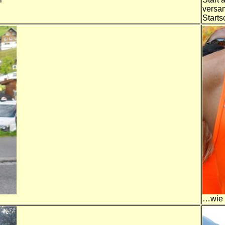
versa
Starts
…wie d