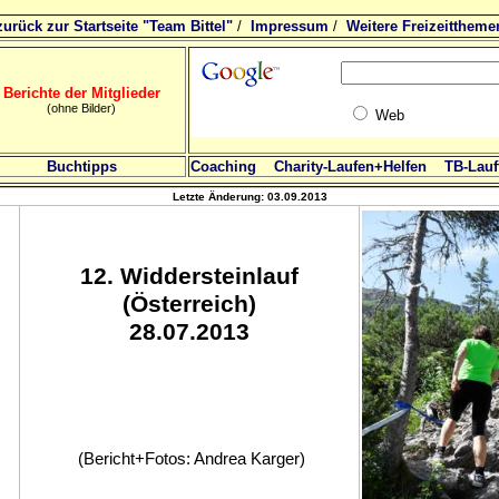
zurück zur Startseite "Team Bittel"
/
Impressum
/
Weitere Freizeittheme
Berichte der Mitglieder
(ohne Bilder)
Web
Buchtipps
Coaching
Charity-Laufen+Helfen
TB-Lauft
Letzte Änderung:
03.09.2013
12
. Widdersteinlauf
(Österreich)
28.07.2013
(Bericht+Fotos: Andrea Karger)