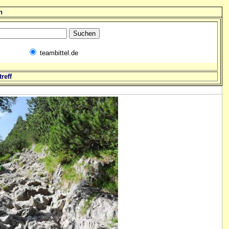
n
teambittel.de
reff