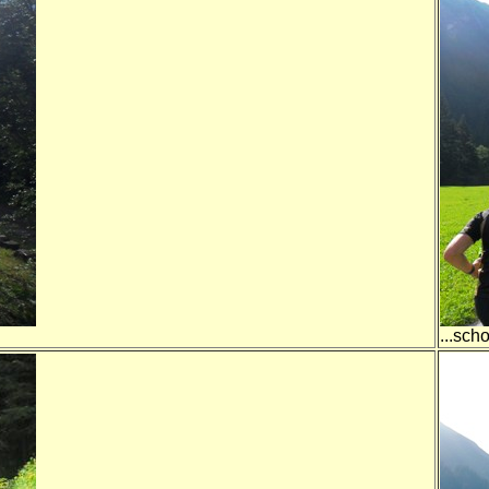
...sch