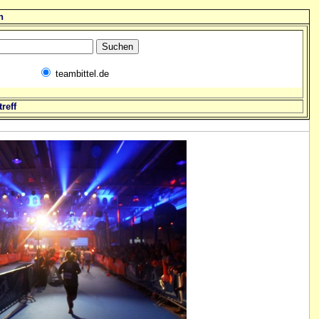
n
teambittel.de
reff