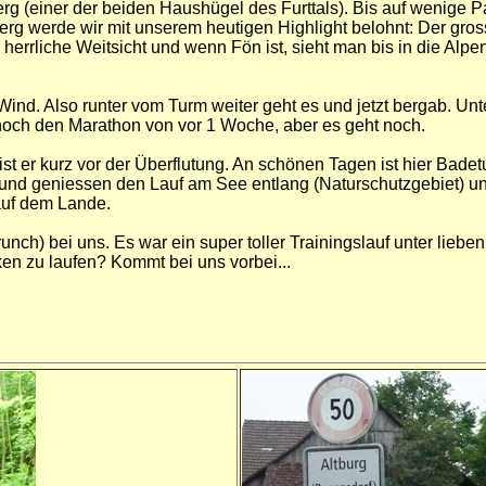
erg (einer der beiden Haushügel des Furttals). Bis auf wenig
rg werde wir mit unserem heutigen Highlight belohnt: Der gro
herrliche Weitsicht und wenn Fön ist, sieht man bis in die Alp
Wind. Also runter vom Turm weiter geht es und jetzt bergab. Un
noch den Marathon von vor 1 Woche, aber es geht noch.
 er kurz vor der Überflutung. An schönen Tagen ist hier Badet
 und geniessen den Lauf am See entlang (Naturschutzgebiet) un
auf dem Lande.
ch) bei uns. Es war ein super toller Trainingslauf unter liebe
en zu laufen? Kommt bei uns vorbei...