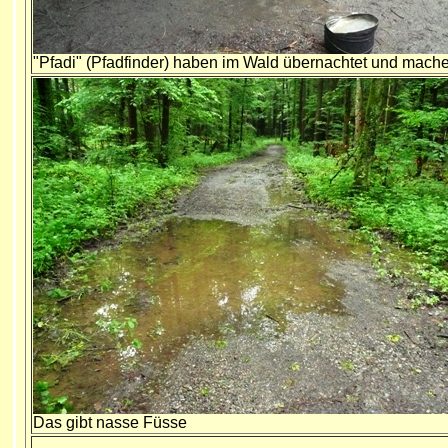
"Pfadi" (Pfadfinder) haben im Wald übernachtet und mache
Das gibt nasse Füsse