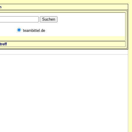
n
teambittel.de
reff