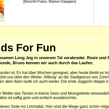
(Bericht+Fotos: Marion Daeppen)
nds For Fun
insamen Long Jog in unserem Tal verabredet. Rosie und 
Bunde, Bruno kennen wir auch durch das Laufen.
nder ist. Es hat über Wochen geregnet, aber heute bleibt es t
führt uns über den Weiler ‚Altburg‘ an die Stadtgrenze von Züri
 aber dann laufe ich auch weiter. Die erste Joggerin stoppe ic
te Wetter das Terrain in kleine Seen und Moorgebiete verwandel
alles ist saftig grün und einfach wunderschön.
deren Seite ins Limmattal. Hier sind die Wege ganz schön mit