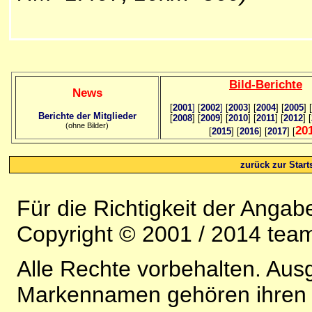
Bild
-B
erichte
News
[
2001
]
[
2002
]
[
2003
] [
2004
] [
2005
] [
Berichte der Mitglieder
[
2008
] [
2009
] [
2010
] [
2011
] [
2012
] [
(ohne Bilder)
20
[
2015
] [
2016
] [
2017
] [
zurück zur Starts
Für die Richtigkeit der Anga
Copyright © 2001 / 2014 team
Alle Rechte vorbehalten. Au
Markennamen gehören ihren j