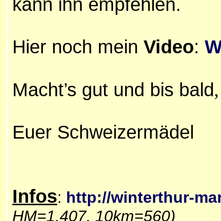
kann ihn empfehlen.
Hier noch mein
Video
:
W
Macht’s gut und bis bald
,
Euer Schweizermädel
Infos
:
http://winterthur-ma
HM=1.407, 10km=560)