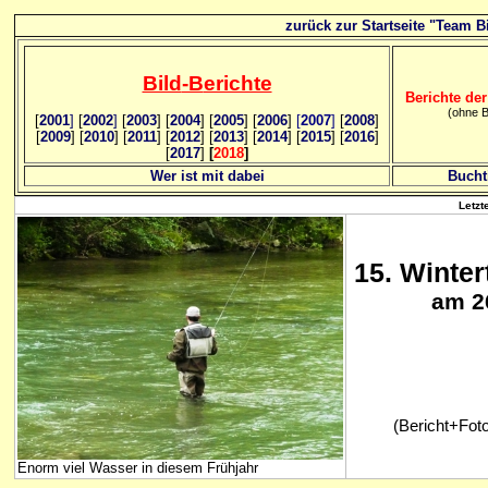
zurück zur Startseite "Team Bi
Bild
-B
erichte
Berichte der
(ohne B
[
2001
]
[
2002
]
[
2003
] [
2004
] [
2005
] [
2006
]
[
2007
]
[
2008
]
[
2009
] [
2010
] [
2011
] [
2012
] [
2013
] [
2014
] [
2015
] [
2016
]
[
2017
]
[
2018
]
Wer ist mit dabei
Bucht
Letzt
15
. Winte
am 2
(Bericht+Fot
Enorm viel Wasser in diesem Frühjahr