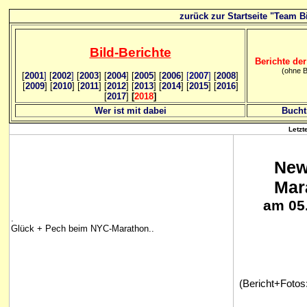
zurück zur Startseite "Team Bi
Bild
-B
erichte
Berichte der
(ohne B
[
2001
]
[
2002
]
[
2003
] [
2004
] [
2005
] [
2006
]
[
2007
]
[
2008
]
[
2009
] [
2010
] [
2011
] [
2012
] [
2013
] [
2014
] [
2015
] [
2016
]
[
2017
]
[
2018
]
Wer ist mit dabei
Bucht
Letzt
New
Mar
am 05
.
Glück + Pech beim NYC-Marathon..
(Bericht+Fotos