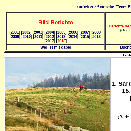
zurück zur Startseite "Team Bi
Bild
-B
erichte
Berichte der
(ohne B
[
2001
]
[
2002
]
[
2003
] [
2004
] [
2005
] [
2006
]
[
2007
]
[
2008
]
[
2009
] [
2010
] [
2011
] [
2012
] [
2013
] [
2014
] [
2015
] [
2016
]
[
2017
]
[
2018
]
Wer ist mit dabei
Bucht
Letzt
1
. Sar
15
(Berich