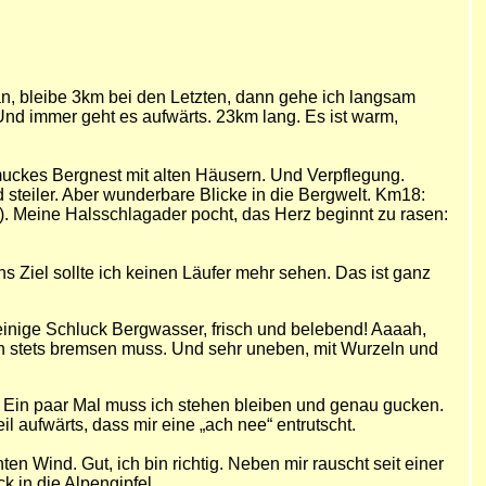
 an, bleibe 3km bei den Letzten, dann gehe ich langsam
Und immer geht es aufwärts. 23km lang. Es ist warm,
muckes Bergnest mit alten Häusern. Und Verpflegung.
 steiler. Aber wunderbare Blicke in die Bergwelt. Km18:
). Meine Halsschlagader pocht, das Herz beginnt zu rasen:
ns Ziel sollte ich keinen Läufer mehr sehen. Das ist ganz
einige Schluck Bergwasser, frisch und belebend! Aaaah,
 ich stets bremsen muss. Und sehr uneben, mit Wurzeln und
e. Ein paar Mal muss ich stehen bleiben und genau gucken.
 aufwärts, dass mir eine „ach nee“ entrutscht.
hten Wind. Gut, ich bin richtig. Neben mir rauscht seit einer
k in die Alpengipfel.