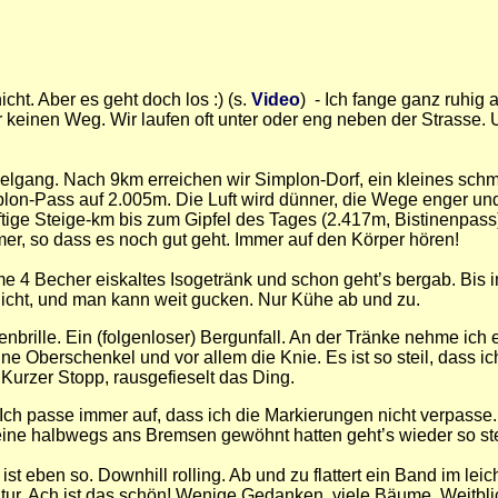
cht. Aber es geht doch los :) (s.
Video
) - Ich fange ganz ruhig
r keinen Weg. Wir laufen oft unter oder eng neben der Strasse. 
nnelgang. Nach 9km erreichen wir Simplon-Dorf, ein kleines sch
mplon-Pass auf 2.005m. Die Luft wird dünner, die Wege enger und
ftige Steige-km bis zum Gipfel des Tages (2.417m, Bistinenpass
mer, so dass es noch gut geht. Immer auf den Körper hören!
me 4 Becher eiskaltes Isogetränk und schon geht’s bergab. Bis i
 Sicht, und man kann weit gucken. Nur Kühe ab und zu.
brille. Ein (folgenloser) Bergunfall. An der Tränke nehme ich 
ine Oberschenkel und vor allem die Knie. Es ist so steil, dass
Kurzer Stopp, rausgefieselt das Ding.
. Ich passe immer auf, dass ich die Markierungen nicht verpass
ine halbwegs ans Bremsen gewöhnt hatten geht’s wieder so steil
st eben so. Downhill rolling. Ab und zu flattert ein Band im leic
tur. Ach ist das schön! Wenige Gedanken, viele Bäume, Weitblic