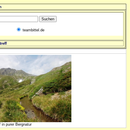
n
teambittel.de
reff
 in purer Bergnatur