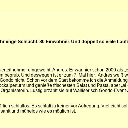
sehr enge Schlucht. 80 Einwohner. Und doppelt so viele Läufe
eilnehmer eingeweiht: Andres. Er war hier schon 2000 als „es
en begrub. Und deswegen ist er zum 7. Mal hier. Andres weiß w
st Gondo nicht. Schon vor dem Start bekomme ich die Anmeldung 
alperturm und genieße frischesten Salat und Pasta, aber „al den
die Organisatorin. Lustig erzählt sie auf Walliserisch Gondo-Eve
rlich schlaflos. Es schläft ja keiner vor Aufregung. Vielleicht s
anft und mühelos wie es möglich ist.