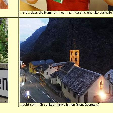
...z.B., dass die Nummern noch nicht da sind und alte aushelfe
...geht sehr früh schlafen (links hinten Grenzübergang)