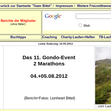
zurück zur Startseite "Team Bittel"
/
Impressum
/
Weitere Freizeittheme
Berichte der Mitglieder
(ohne Bilder)
Web
Buchtipps
Coaching
Charity-Laufen+Helfen
TB-Lauft
Letzte Änderung:
16.05.2013
Das 11
. Gondo-Event
2 Marathons
04.+05.08.2012
(Bericht+Fotos: Lionheart Bittel)
...zum Lauf