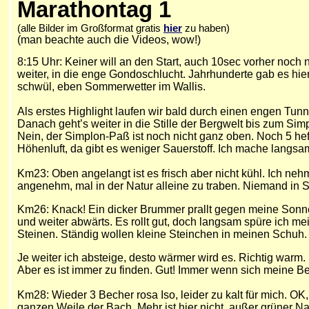
Marathontag 1
(alle Bilder im Großformat gratis
hier
zu haben)
(man beachte auch die Videos, wow!)
8:15 Uhr: Keiner will an den Start, auch 10sec vorher noch ni
weiter, in die enge Gondoschlucht. Jahrhunderte gab es hie
schwül, eben Sommerwetter im Wallis.
Als erstes Highlight laufen wir bald durch einen engen Tu
Danach geht’s weiter in die Stille der Bergwelt bis zum Si
Nein, der Simplon-Paß ist noch nicht ganz oben. Noch 5 he
Höhenluft, da gibt es weniger Sauerstoff. Ich mache langsa
Km23: Oben angelangt ist es frisch aber nicht kühl. Ich neh
angenehm, mal in der Natur alleine zu traben. Niemand in
Km26: Knack! Ein dicker Brummer prallt gegen meine Sonnen
und weiter abwärts. Es rollt gut, doch langsam spüre ich me
Steinen. Ständig wollen kleine Steinchen in meinen Schuh. 
Je weiter ich absteige, desto wärmer wird es. Richtig warm
Aber es ist immer zu finden. Gut! Immer wenn sich meine Be
Km28: Wieder 3 Becher rosa Iso, leider zu kalt für mich. OK, i
ganzen Weile der Bach. Mehr ist hier nicht, außer grüner Na