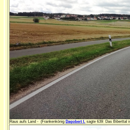
Raus aufs Land -
(Frankenkönig
Dagobert I.
sagte 639: Das Biberttal 