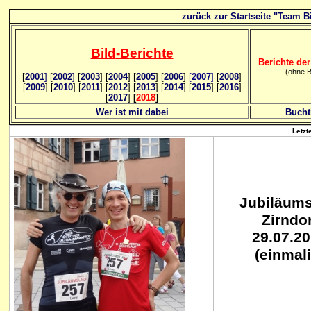
zurück zur Startseite "Team Bi
Bild
-B
erichte
Berichte der
(ohne B
[
2001
]
[
2002
]
[
2003
] [
2004
] [
2005
] [
2006
]
[
2007
]
[
2008
]
[
2009
] [
2010
] [
2011
] [
2012
] [
2013
] [
2014
] [
2015
] [
2016
]
[
2017
]
[
2018
]
Wer ist mit dabei
Bucht
Letzt
Jubiläums
Zirndor
29.07.2
(einmali