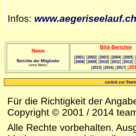
Infos:
www.aegeriseelauf.c
Bild
-B
erichte
News
[
2001
]
[
2002
]
[
2003
] [
2004
] [
2005
] [
Berichte der Mitglieder
[
2008
] [
2009
] [
2010
] [
2011
] [
2012
] [
(ohne Bilder)
20
[
2015
] [
2016
] [
2017
] [
zurück zur Starts
Für die Richtigkeit der Anga
Copyright © 2001 / 2014 team
Alle Rechte vorbehalten. Au