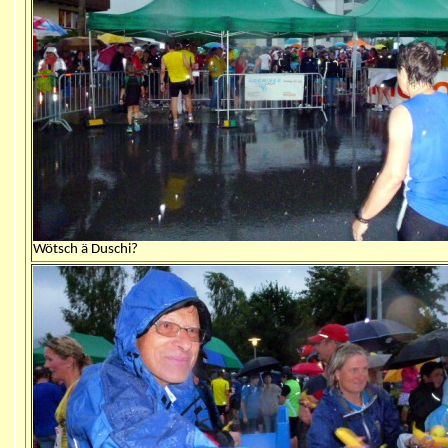
Wötsch ä Duschi?