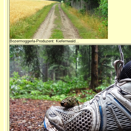
Bozermoggerla-Produzent: Kiefernwald...