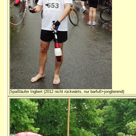
Spaßläufer Ingbert (2012 nicht rückwärts, nur barfuß+jonglierend)