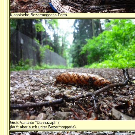
Klassische Bozermoggerla-Form
Groß-Variante "Dannazapfm"
(läuft aber auch unter Bozermoggerla)