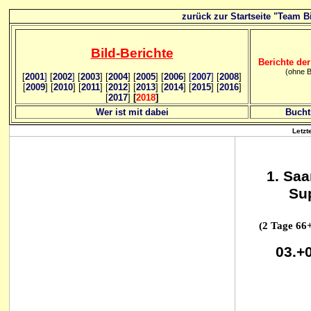
zurück zur Startseite "Team Bi
Bild
-B
erichte
Berichte der
(ohne B
[
2001
]
[
2002
]
[
2003
] [
2004
] [
2005
] [
2006
]
[
2007
]
[
2008
]
[
2009
] [
2010
] [
2011
] [
2012
] [
2013
] [
2014
] [
2015
] [
2016
]
[
2017
]
[
2018
]
Wer ist mit dabei
Bucht
Letzt
1. Sa
Sup
(2 Tage 6
03.+