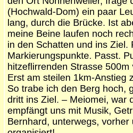
den Ort Nonnenweiler, frage 
(Hochwald-Dom) ein paar Le
lang, durch die Brücke. Ist ab
meine Beine laufen noch recht
in den Schatten und ins Ziel. 
Markierungspunkte. Passt. Pu
hitzeflirrenden Strasse 500m
Erst am steilen 1km-Anstieg z
So trabe ich den Berg hoch, g
dritt ins Ziel. – Meiomei, war
empfängt uns mit Musik, Ge
Bernhard, unterwegs, vorher u
organisiert!