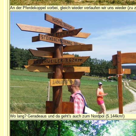
An der Pferdekoppel vorbei, gleich wieder verlaufen wir uns wieder (zu z
Wo lang? Geradeaus und da geht's auch zum Nordpol (5.144km!)