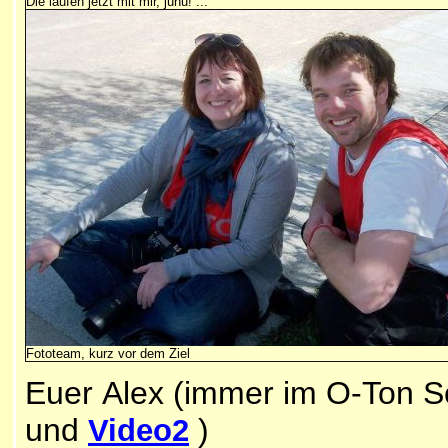
Die laufen jetzt mit mir, juhu! ...
Fototeam, kurz vor dem Ziel
Euer Alex (immer im O-Ton Sc
und
)
Video2