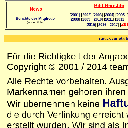
Bild
-B
erichte
News
[
2001
]
[
2002
]
[
2003
] [
2004
] [
2005
] [
Berichte der Mitglieder
[
2008
] [
2009
] [
2010
] [
2011
] [
2012
] [
(ohne Bilder)
20
[
2015
] [
2016
] [
2017
] [
zurück zur Starts
Für die Richtigkeit der Anga
Copyright © 2001 / 2014 team
Alle Rechte vorbehalten. Au
Markennamen gehören ihren j
Haft
Wir übernehmen keine
die durch Verlinkung erreicht
erstellt wurden. Wir sind als I