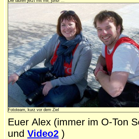
Die laufen jetzt mit mir, juhu! ...
Fototeam, kurz vor dem Ziel
Euer Alex (immer im O-Ton Sc
und
)
Video2