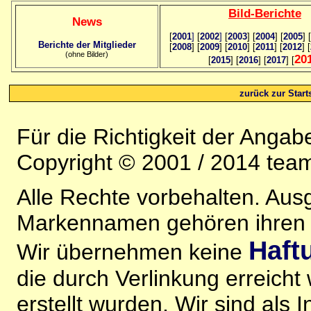
Bild
-B
erichte
News
[
2001
]
[
2002
]
[
2003
] [
2004
] [
2005
] [
Berichte der Mitglieder
[
2008
] [
2009
] [
2010
] [
2011
] [
2012
] [
(ohne Bilder)
20
[
2015
] [
2016
] [
2017
] [
zurück zur Starts
Für die Richtigkeit der Anga
Copyright © 2001 / 2014 team
Alle Rechte vorbehalten. Au
Markennamen gehören ihren j
Haft
Wir übernehmen keine
die durch Verlinkung erreicht
erstellt wurden. Wir sind als I