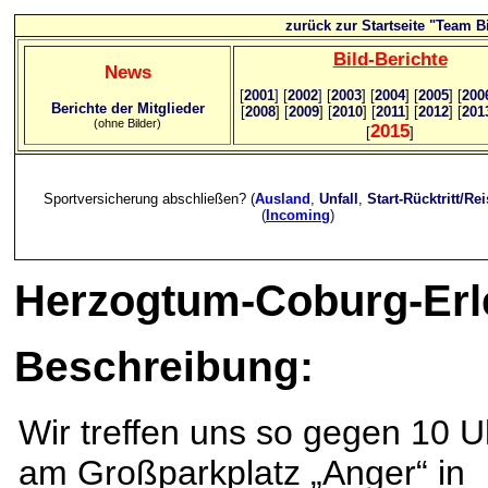
zurück zur Startseite "Team Bi
Bild
-B
erichte
News
[
2001
]
[
2002
]
[
2003
] [
2004
] [
2005
] [
200
Berichte der Mitglieder
[
2008
] [
2009
] [
2010
] [
2011
] [
2012
] [
201
(ohne Bilder)
2015
[
]
Sportversicherung abschließen? (
Ausland
,
Unfall
,
Start-Rücktritt/Re
(
Incoming
)
Herzogtum-Coburg-Erle
Beschreibung:
Wir treffen uns so gegen 10 U
am Großparkplatz „Anger“ in