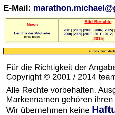
E-Mail:
marathon.michael@
Bild
-B
erichte
News
[
2001
]
[
2002
]
[
2003
] [
2004
] [
2005
] [
Berichte der Mitglieder
[
2008
] [
2009
] [
2010
] [
2011
] [
2012
] [
(ohne Bilder)
2015
[
]
zurück zur Starts
Für die Richtigkeit der Anga
Copyright © 2001 / 2014 team
Alle Rechte vorbehalten. Au
Markennamen gehören ihren j
Haft
Wir übernehmen keine