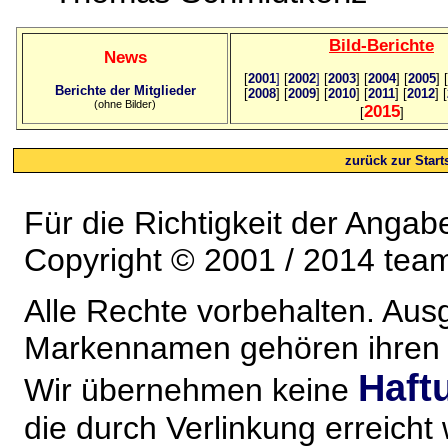
Bild
-B
erichte
News
[
2001
]
[
2002
]
[
2003
] [
2004
] [
2005
] [
Berichte der Mitglieder
[
2008
] [
2009
] [
2010
] [
2011
] [
2012
] [
(ohne Bilder)
2015
[
]
zurück zur Starts
Für die Richtigkeit der Anga
Copyright © 2001 / 2014 team
Alle Rechte vorbehalten. Au
Markennamen gehören ihren j
Haft
Wir übernehmen keine
die durch Verlinkung erreicht