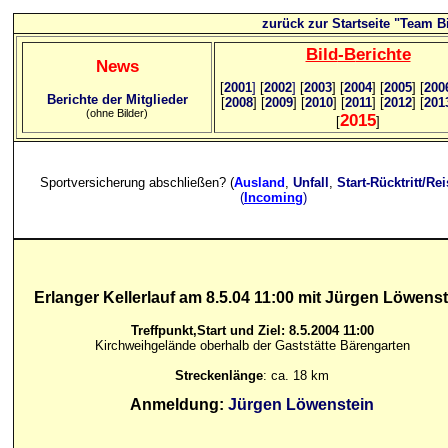
zurück zur Startseite "Team Bi
Bild
-B
erichte
News
[
2001
]
[
2002
]
[
2003
] [
2004
] [
2005
] [
200
Berichte der Mitglieder
[
2008
] [
2009
] [
2010
] [
2011
] [
2012
] [
201
(ohne Bilder)
2015
[
]
Sportversicherung abschließen? (
Ausland
,
Unfall
,
Start-Rücktritt/Re
(
Incoming
)
Erlanger Kellerlauf am 8.5.04 11:00 mit Jürgen Löwenst
Treffpunkt,Start und Ziel: 8.5.2004 11:00
Kirchweihgelände oberhalb der Gaststätte Bärengarten
Streckenlänge
: ca. 18 km
Anmeldung:
Jürgen Löwenstein